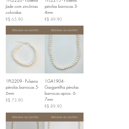
1PL2226 - Pulseira
1PL2215 - Pulseira
Jade com zircônias
pérolas barrocas 3-
coloridas
4mm
Preço
Preço
R$ 65,90
R$ 49,90
Adicionar ao carrinho
Adicionar ao carrinho
1PL2209 - Pulseira
1GA1904 -
pérolas barrocas 5-
Gargantilha pérolas
6mm
barrocas aprox. 6-
7mm
Preço
R$ 73,90
Preço
R$ 89,90
Adicionar ao carrinho
Adicionar ao carrinho