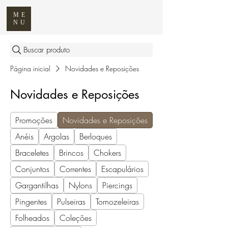
ME
NU
Buscar produto
Página inicial
Novidades e Reposições
Novidades e Reposições
Promoções
Novidades e Reposições
Anéis
Argolas
Berloques
Braceletes
Brincos
Chokers
Conjuntos
Correntes
Escapulários
Gargantilhas
Nylons
Piercings
Pingentes
Pulseiras
Tornozeleiras
Folheados
Coleções