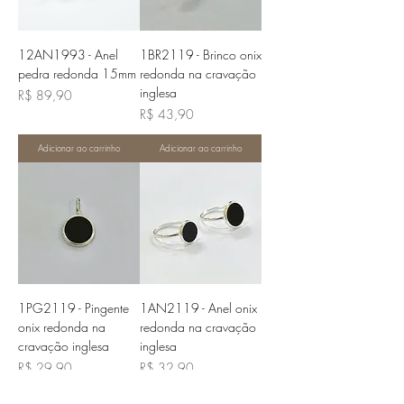
12AN1993 - Anel
1BR2119 - Brinco onix
pedra redonda 15mm
redonda na cravação
inglesa
Preço
R$ 89,90
Preço
R$ 43,90
Adicionar ao carrinho
Adicionar ao carrinho
1PG2119 - Pingente
1AN2119 - Anel onix
onix redonda na
redonda na cravação
cravação inglesa
inglesa
Preço
Preço
R$ 29,90
R$ 32,90
Adicionar ao carrinho
Adicionar ao carrinho