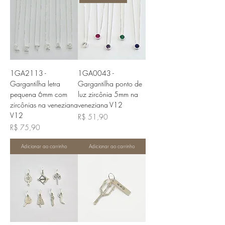
1GA2113 -
1GA0043 -
Gargantilha letra
Gargantilha ponto de
pequena 6mm com
luz zircônia 5mm na
zircônias na veneziana
veneziana V12
V12
Preço
R$ 51,90
Preço
R$ 75,90
Adicionar ao carrinho
Adicionar ao carrinho