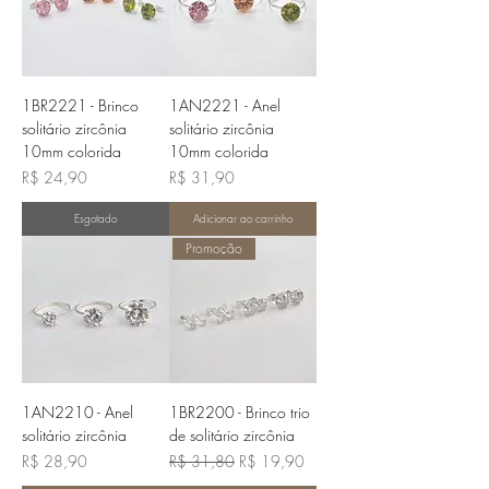
1BR2221 - Brinco
1AN2221 - Anel
solitário zircônia
solitário zircônia
10mm colorida
10mm colorida
Preço
Preço
R$ 24,90
R$ 31,90
Esgotado
Adicionar ao carrinho
Promoção
1AN2210 - Anel
1BR2200 - Brinco trio
solitário zircônia
de solitário zircônia
Preço
Preço normal
Preço promocional
R$ 28,90
R$ 31,80
R$ 19,90