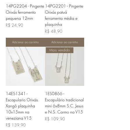
14PG2204 - Pingente
14PG2201 - Pingente
Orixás ferramenta
Orixás patuá
pequena 12mm
ferramenta média e
plaquinha
Preço
R$ 24,90
Preço
R$ 48,90
Adicionar ao carrinho
Adicionar ao carrinho
Mais vendido
14ES1341 -
1ES0866 -
Escapulario Orixás
Escapulário tradicional
Xangô plaquinha
mini 6x8mm S.C. Jesus
10x15mm na
e N.S. Carmo na V15
veneziana V15
Preço
R$ 109,90
Preço
R$ 139,90