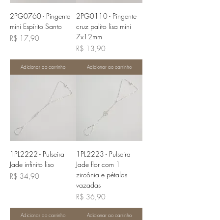
2PG0760 - Pingente
2PG0110 - Pingente
mini Espírito Santo
cruz palito lisa mini
7x12mm
Preço
R$ 17,90
Preço
R$ 13,90
Adicionar ao carrinho
Adicionar ao carrinho
1PL2222 - Pulseira
1PL2223 - Pulseira
Jade infinito liso
Jade flor com 1
zircônia e pétalas
Preço
R$ 34,90
vazadas
Preço
R$ 36,90
Adicionar ao carrinho
Adicionar ao carrinho