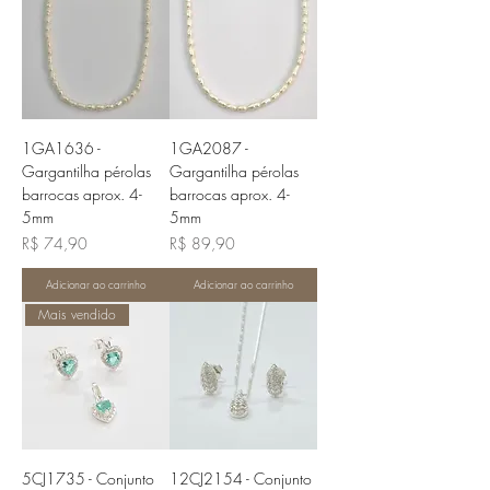
1GA1636 -
1GA2087 -
Gargantilha pérolas
Gargantilha pérolas
barrocas aprox. 4-
barrocas aprox. 4-
5mm
5mm
Preço
Preço
R$ 74,90
R$ 89,90
Adicionar ao carrinho
Adicionar ao carrinho
Mais vendido
5CJ1735 - Conjunto
12CJ2154 - Conjunto