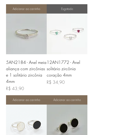
Adicionar ao carrinho
Esgotado
5AN2184 - Anel meia
12AN1772 - Anel
aliança com zircônias
solitário zircônia
e 1 solitário zircônia
coração 4mm
4mm
Preço
R$ 34,90
Preço
R$ 43,90
Adicionar ao carrinho
Adicionar ao carrinho