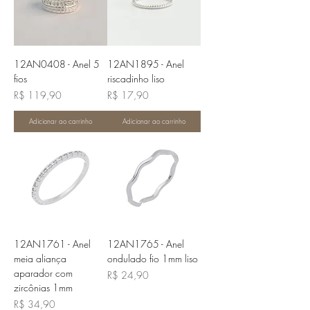
12AN0408 - Anel 5
12AN1895 - Anel
fios
riscadinho liso
Preço
Preço
R$ 119,90
R$ 17,90
Adicionar ao carrinho
Adicionar ao carrinho
12AN1761 - Anel
12AN1765 - Anel
meia aliança
ondulado fio 1mm liso
aparador com
Preço
R$ 24,90
zircônias 1mm
Preço
R$ 34,90