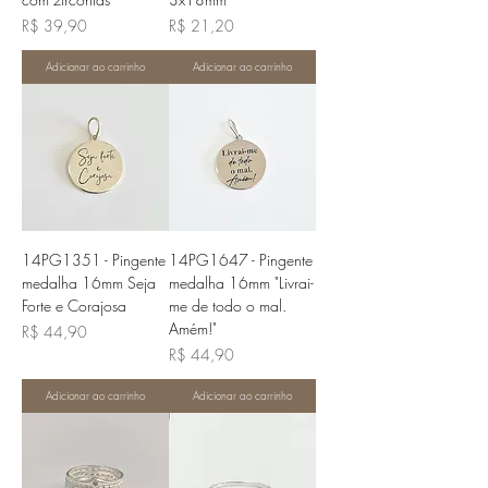
Preço
Preço
R$ 39,90
R$ 21,20
Adicionar ao carrinho
Adicionar ao carrinho
14PG1351 - Pingente
14PG1647 - Pingente
medalha 16mm Seja
medalha 16mm "Livrai-
Forte e Corajosa
me de todo o mal.
Amém!"
Preço
R$ 44,90
Preço
R$ 44,90
Adicionar ao carrinho
Adicionar ao carrinho