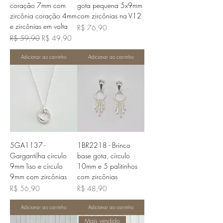
coração 7mm com
gota pequena 5x9mm
zircônia coração 4mm
com zircônias na V12
e zircônias em volta
Preço
R$ 76,90
Preço normal
Preço promocional
R$ 59,90
R$ 49,90
Adicionar ao carrinho
Adicionar ao carrinho
5GA1137 -
1BR2218 - Brinco
Gargantilha círculo
base gota, círculo
9mm liso e círculo
10mm e 5 palitinhos
9mm com zircônias
com zircônias
Preço
Preço
R$ 56,90
R$ 48,90
Adicionar ao carrinho
Adicionar ao carrinho
Mais vendido