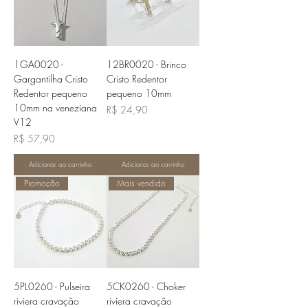
1GA0020 -
12BR0020 - Brinco
Gargantilha Cristo
Cristo Redentor
Redentor pequeno
pequeno 10mm
10mm na veneziana
Preço
R$ 24,90
V12
Preço
R$ 57,90
Adicionar ao carrinho
Adicionar ao carrinho
Promoção
Mais vendido
5PL0260 - Pulseira
5CK0260 - Choker
riviera cravação
riviera cravação