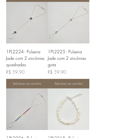
1PL2224 - Pulseira
1PL2225 - Pulseira
Jade com 2 zircônias
Jade com 2 zircônias
quadradas
gota
Preço
Preço
R$ 59,90
R$ 59,90
Adicionar ao carrinho
Adicionar ao carrinho