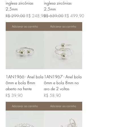
inglesa zircônias
inglesa zircônias
2,5mm
2,5mm
Preço normal
Preço promocional
Preço normal
Preço promocional
R$ 299,00
R$ 248,90
R$ 639,00
R$ 499,90
Adicionar ao carrinho
Adicionar ao carrinho
1AN1966 - Anel bola
1AN1967 - Anel bola
6mm e bola 8mm
6mm e bola 8mm no
aberto na frente
aro de 2 voltas
Preço
Preço
R$ 39,90
R$ 58,90
Adicionar ao carrinho
Adicionar ao carrinho