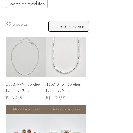
Todos os produtos
99 produtos
Filtrar e ordenar
5CK0982 - Choker
1CK2217 - Choker
bolinhas 2mm
bolinhas 3mm
Preço
Preço
R$ 99,90
R$ 199,90
Adicionar ao carrinho
Adicionar ao carrinho