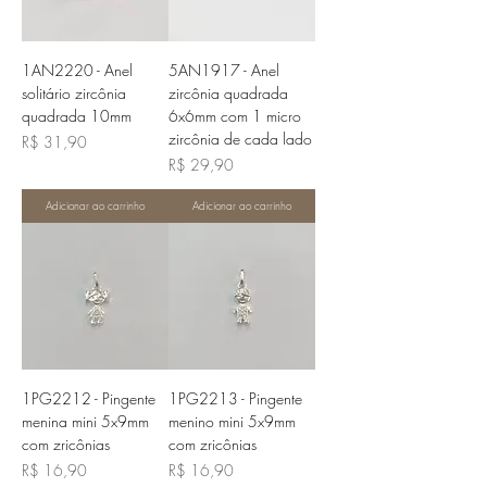
1AN2220 - Anel
5AN1917 - Anel
solitário zircônia
zircônia quadrada
quadrada 10mm
6x6mm com 1 micro
zircônia de cada lado
Preço
R$ 31,90
Preço
R$ 29,90
Adicionar ao carrinho
Adicionar ao carrinho
1PG2212 - Pingente
1PG2213 - Pingente
menina mini 5x9mm
menino mini 5x9mm
com zricônias
com zricônias
Preço
Preço
R$ 16,90
R$ 16,90