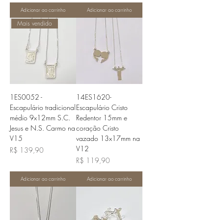
Adicionar ao carrinho
Adicionar ao carrinho
Mais vendido
1ES0052 -
14ES1620-
Escapulário tradicional
Escapulário Cristo
médio 9x12mm S.C.
Redentor 15mm e
Jesus e N.S. Carmo na
coração Cristo
V15
vazado 13x17mm na
V12
Preço
R$ 139,90
Preço
R$ 119,90
Adicionar ao carrinho
Adicionar ao carrinho