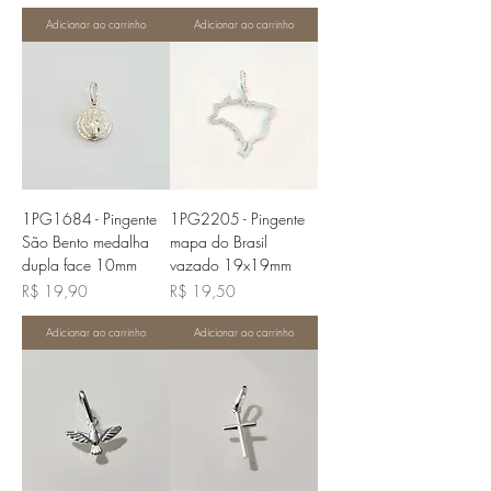
Adicionar ao carrinho
Adicionar ao carrinho
1PG1684 - Pingente
1PG2205 - Pingente
São Bento medalha
mapa do Brasil
dupla face 10mm
vazado 19x19mm
Preço
Preço
R$ 19,90
R$ 19,50
Adicionar ao carrinho
Adicionar ao carrinho