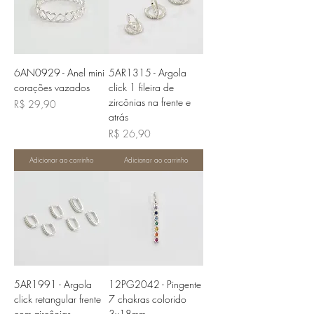
6AN0929 - Anel mini
5AR1315 - Argola
corações vazados
click 1 fileira de
zircônias na frente e
Preço
R$ 29,90
atrás
Preço
R$ 26,90
Adicionar ao carrinho
Adicionar ao carrinho
5AR1991 - Argola
12PG2042 - Pingente
click retangular frente
7 chakras colorido
com zircônias
3x18mm