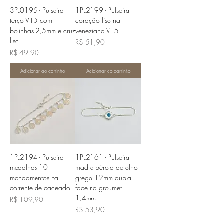
3PL0195 - Pulseira
1PL2199 - Pulseira
terço V15 com
coração liso na
bolinhas 2,5mm e cruz
veneziana V15
lisa
Preço
R$ 51,90
Preço
R$ 49,90
Adicionar ao carrinho
Adicionar ao carrinho
1PL2194 - Pulseira
1PL2161 - Pulseira
medalhas 10
madre pérola de olho
mandamentos na
grego 12mm dupla
corrente de cadeado
face na groumet
1,4mm
Preço
R$ 109,90
Preço
R$ 53,90