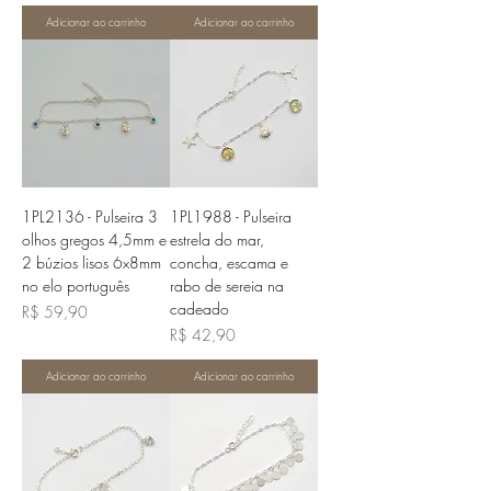
Adicionar ao carrinho
Adicionar ao carrinho
1PL2136 - Pulseira 3
1PL1988 - Pulseira
olhos gregos 4,5mm e
estrela do mar,
2 búzios lisos 6x8mm
concha, escama e
no elo português
rabo de sereia na
cadeado
Preço
R$ 59,90
Preço
R$ 42,90
Adicionar ao carrinho
Adicionar ao carrinho