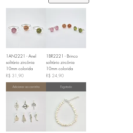
1AN2221 - Anel
1BR2221 - Brinco
solitário zircônia
solitário zircônia
10mm colorida
10mm colorida
Preço
Preço
R$ 31,90
R$ 24,90
Adicionar ao carrinho
Esgotado