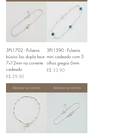
3PL1702 - Pulseira
3PL1590 - Pulseira
búzios liso dupla face
mini cadeado com 3
7x12mm na corrente
olhos gregos 6mm
cadeado
Preço
R$ 33,90
Preço
R$ 29,90
Adicionar ao carrinho
Adicionar ao carrinho