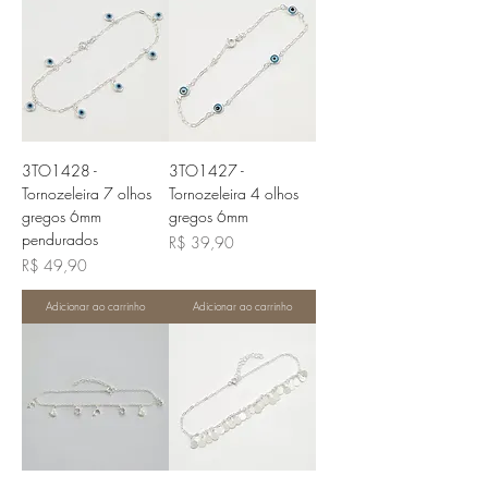
3TO1428 -
3TO1427 -
Tornozeleira 7 olhos
Tornozeleira 4 olhos
gregos 6mm
gregos 6mm
pendurados
Preço
R$ 39,90
Preço
R$ 49,90
Adicionar ao carrinho
Adicionar ao carrinho