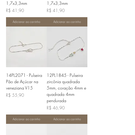
1,7x3,3mm
1,7x3,3mm
Preço
Preço
R$ 41,90
R$ 41,90
Adicionar ao carrinho
Adicionar ao carrinho
14PL2071 - Pulseira
12PL1845 - Pulseira
Pão de Açúcar na
zircônia quadrada
veneziana V15
5mm, coração 4mm e
quadrada 4mm
Preço
R$ 55,90
pendurada
Preço
R$ 46,90
Adicionar ao carrinho
Adicionar ao carrinho