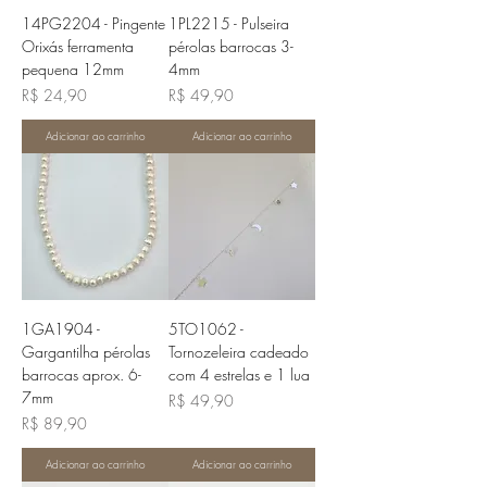
14PG2204 - Pingente
1PL2215 - Pulseira
Orixás ferramenta
pérolas barrocas 3-
pequena 12mm
4mm
Preço
Preço
R$ 24,90
R$ 49,90
Adicionar ao carrinho
Adicionar ao carrinho
1GA1904 -
5TO1062 -
Gargantilha pérolas
Tornozeleira cadeado
barrocas aprox. 6-
com 4 estrelas e 1 lua
7mm
Preço
R$ 49,90
Preço
R$ 89,90
Adicionar ao carrinho
Adicionar ao carrinho