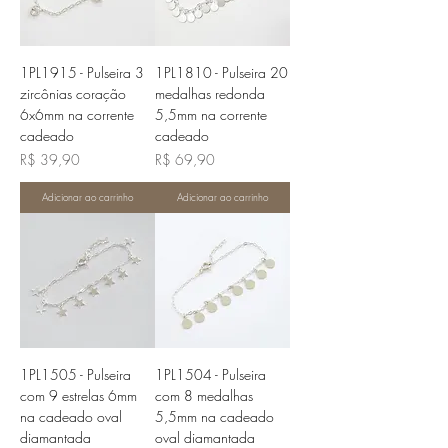
1PL1915 - Pulseira 3
1PL1810 - Pulseira 20
zircônias coração
medalhas redonda
6x6mm na corrente
5,5mm na corrente
cadeado
cadeado
Preço
Preço
R$ 39,90
R$ 69,90
Adicionar ao carrinho
Adicionar ao carrinho
1PL1505 - Pulseira
1PL1504 - Pulseira
com 9 estrelas 6mm
com 8 medalhas
na cadeado oval
5,5mm na cadeado
diamantada
oval diamantada