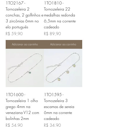
1TO2167 -
1TO1810 -
Tornozeleira 2
Tornozeleira 22
conchas, 2 golfinhos e
medalhas redonda
3 zircônias 6mm no
6,5mm na corrente
elo português
cadeado
Preço
Preço
R$ 59,90
R$ 89,90
Adicionar ao carrinho
Adicionar ao carrinho
1TO1600 -
1TO1595 -
Tornozeleira 1 olho
Tornozeleira 3
grego 4mm na
escamas de sereia
veneziana V12 com
6mm na corrente
bolinhas 2mm
cadeado
Preço
Preço
R$ 54,90
R$ 34,90