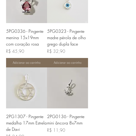
5PG0336 - Pingente
5PG0323 - Pingente
menina 15x19mm
madre pérola de olho
com coração rosa
grego dupla face
Preço
Preço
R$ 45,90
R$ 32,90
Adicionar ao carrinho
Adicionar ao carrinho
2PG1307 - Pingente
2PG0136 - Pingente
medalha 17mm Estrela
mini âncora 8x7mm
de Davi
Preço
R$ 11,90