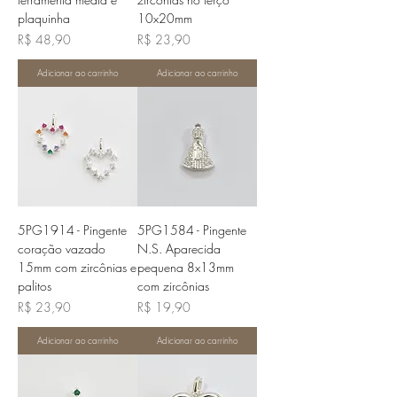
plaquinha
10x20mm
Preço
Preço
R$ 48,90
R$ 23,90
Adicionar ao carrinho
Adicionar ao carrinho
5PG1914 - Pingente
5PG1584 - Pingente
coração vazado
N.S. Aparecida
15mm com zircônias e
pequena 8x13mm
palitos
com zircônias
Preço
Preço
R$ 23,90
R$ 19,90
Adicionar ao carrinho
Adicionar ao carrinho