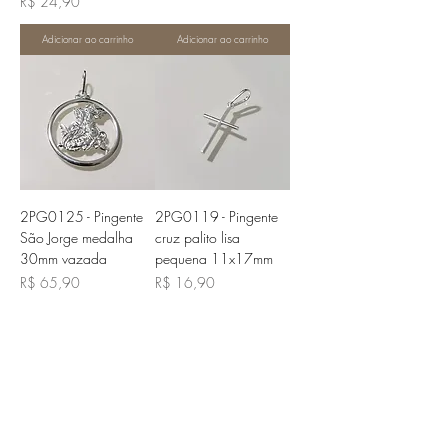
Preço
R$ 24,90
Adicionar ao carrinho
Adicionar ao carrinho
2PG0125 - Pingente
2PG0119 - Pingente
São Jorge medalha
cruz palito lisa
30mm vazada
pequena 11x17mm
Preço
Preço
R$ 65,90
R$ 16,90
Adicionar ao carrinho
Adicionar ao carrinho