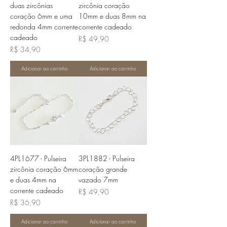
duas zircônias
zircônia coração
coração 6mm e uma
10mm e duas 8mm na
redonda 4mm corrente
corrente cadeado
cadeado
Preço
R$ 49,90
Preço
R$ 34,90
Adicionar ao carrinho
Adicionar ao carrinho
4PL1677 - Pulseira
3PL1882 - Pulseira
zircônia coração 6mm
coração grande
e duas 4mm na
vazado 7mm
corrente cadeado
Preço
R$ 49,90
Preço
R$ 36,90
Adicionar ao carrinho
Adicionar ao carrinho