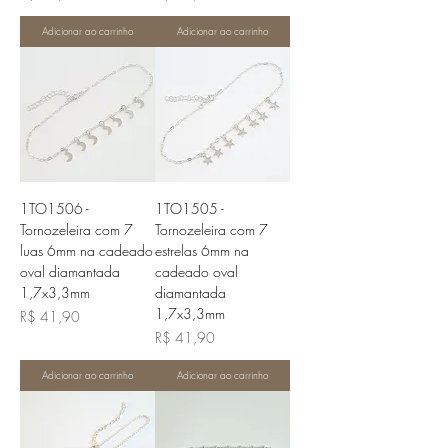
Adicionar ao carrinho
Adicionar ao carrinho
1TO1506 -
1TO1505 -
Tornozeleira com 7
Tornozeleira com 7
luas 6mm na cadeado
estrelas 6mm na
oval diamantada
cadeado oval
1,7x3,3mm
diamantada
1,7x3,3mm
Preço
R$ 41,90
Preço
R$ 41,90
Adicionar ao carrinho
Adicionar ao carrinho