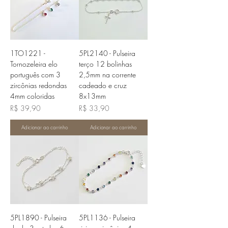
1TO1221 -
5PL2140 - Pulseira
Tornozeleira elo
terço 12 bolinhas
português com 3
2,5mm na corrente
zircônias redondas
cadeado e cruz
4mm coloridas
8x13mm
Preço
Preço
R$ 39,90
R$ 33,90
Adicionar ao carrinho
Adicionar ao carrinho
5PL1890 - Pulseira
5PL1136 - Pulseira