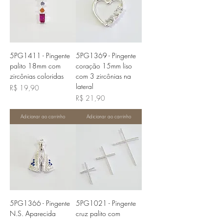
5PG1411 - Pingente
5PG1369 - Pingente
palito 18mm com
coração 15mm liso
zircônias coloridas
com 3 zircônias na
lateral
Preço
R$ 19,90
Preço
R$ 21,90
Adicionar ao carrinho
Adicionar ao carrinho
5PG1366 - Pingente
5PG1021 - Pingente
N.S. Aparecida
cruz palito com