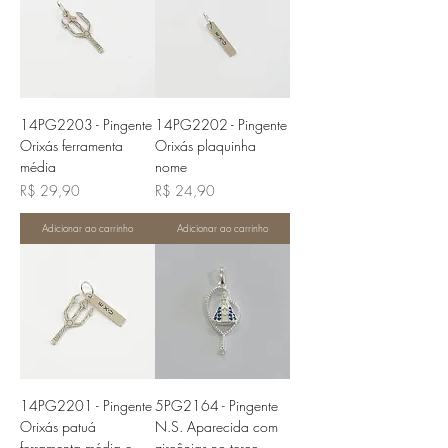
14PG2203 - Pingente
14PG2202 - Pingente
Orixás ferramenta
Orixás plaquinha
média
nome
Preço
Preço
R$ 29,90
R$ 24,90
Adicionar ao carrinho
Adicionar ao carrinho
14PG2201 - Pingente
5PG2164 - Pingente
Orixás patuá
N.S. Aparecida com
ferramenta média e
zircônias no terço