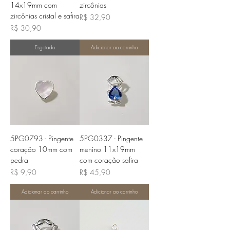
14x19mm com
zircônias
zircônias cristal e safira
Preço
R$ 32,90
Preço
R$ 30,90
Esgotado
Adicionar ao carrinho
5PG0793 - Pingente
5PG0337 - Pingente
coração 10mm com
menino 11x19mm
pedra
com coração safira
Preço
Preço
R$ 9,90
R$ 45,90
Adicionar ao carrinho
Adicionar ao carrinho