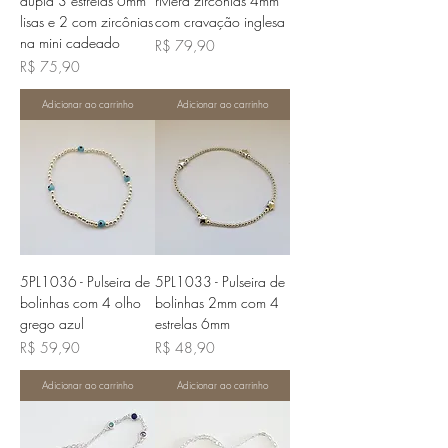
dupla 3 estrelas 6mm
riviera zircônias 4mm
lisas e 2 com zircônias
com cravação inglesa
na mini cadeado
Preço
R$ 79,90
Preço
R$ 75,90
Adicionar ao carrinho
Adicionar ao carrinho
5PL1036 - Pulseira de
5PL1033 - Pulseira de
bolinhas com 4 olho
bolinhas 2mm com 4
grego azul
estrelas 6mm
Preço
Preço
R$ 59,90
R$ 48,90
Adicionar ao carrinho
Adicionar ao carrinho