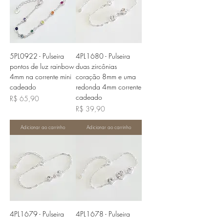
5PL0922 - Pulseira
4PL1680 - Pulseira
pontos de luz rainbow
duas zircônias
4mm na corrente mini
coração 8mm e uma
cadeado
redonda 4mm corrente
cadeado
Preço
R$ 65,90
Preço
R$ 39,90
Adicionar ao carrinho
Adicionar ao carrinho
4PL1679 - Pulseira
4PL1678 - Pulseira