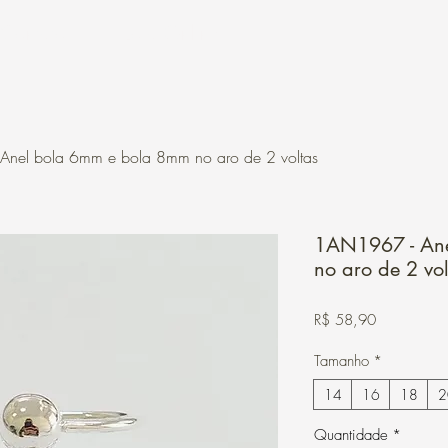
Contato
Loja Online
nel bola 6mm e bola 8mm no aro de 2 voltas
1AN1967 - Ane
no aro de 2 vol
Preço
R$ 58,90
Tamanho
*
14
16
18
2
Quantidade
*