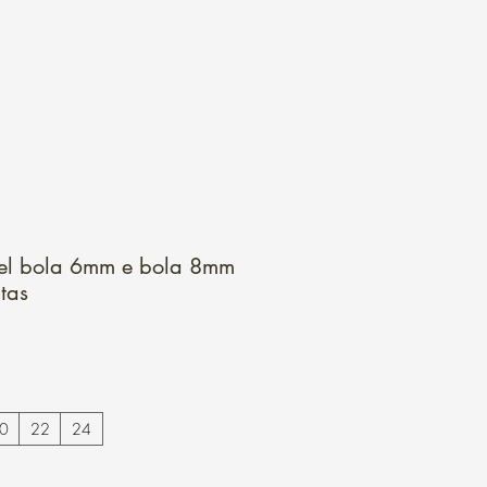
Login
l bola 6mm e bola 8mm
tas
0
22
24