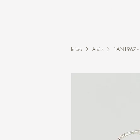
Home
A Kleon
Início
Anéis
1AN1967 - A