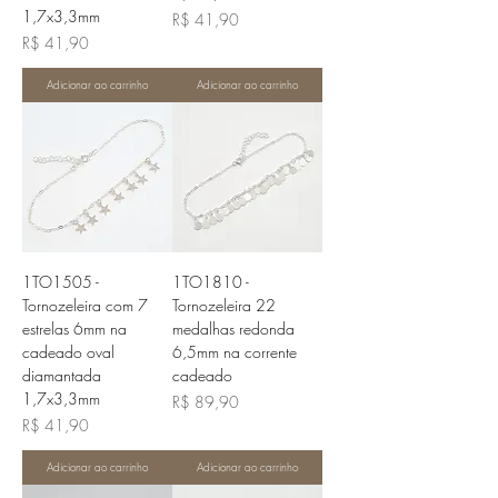
1,7x3,3mm
Preço
R$ 41,90
Preço
R$ 41,90
Adicionar ao carrinho
Adicionar ao carrinho
1TO1505 -
1TO1810 -
Tornozeleira com 7
Tornozeleira 22
estrelas 6mm na
medalhas redonda
cadeado oval
6,5mm na corrente
diamantada
cadeado
1,7x3,3mm
Preço
R$ 89,90
Preço
R$ 41,90
Adicionar ao carrinho
Adicionar ao carrinho