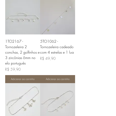
1TO2167 -
5TO1062 -
Tornozeleira 2
Tornozeleira cadeado
conchas, 2 golfinhos e
com 4 estrelas e 1 lua
3 zircônias 6mm no
Preço
R$ 49,90
elo português
Preço
R$ 59,90
Adicionar ao carrinho
Adicionar ao carrinho