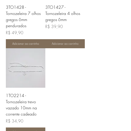
3TO1428 -
3TO1427 -
Tornozeleira 7 olhos
Tornozeleira 4 olhos
gregos 6mm
gregos 6mm
pendurados
Preço
R$ 39,90
Preço
R$ 49,90
Adicionar ao carrinho
Adicionar ao carrinho
1TO2214 -
Tornozeleira trevo
vazado 10mm na
corrente cadeado
Preço
R$ 34,90