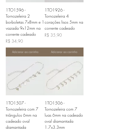
1TO1596 -
1TO1926 -
Tornozeleira 2
Tornozeleira 4
borboletas 7x8mm e 1
corações lisos 5mm na
vazada 9x12mm na
corrente cadeado
corrente cadeado
Preço
R$ 35,90
Preço
R$ 34,90
Adicionar ao carrinho
Adicionar ao carrinho
1TO1507 -
1TO1506 -
Tornozeleira com 7
Tornozeleira com 7
triângulos 6mm na
luas 6mm na cadeado
cadeado oval
oval diamantada
diamantada
1,7x3,3mm