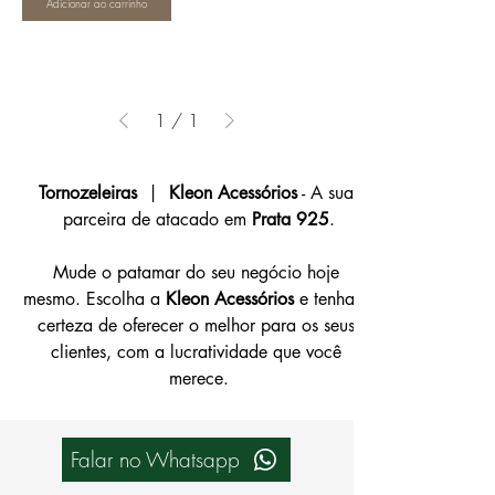
Adicionar ao carrinho
1
/
1
Tornozeleiras
  | 
 Kleon Acessórios
 - A sua 
parceira de atacado em 
Prata 925
.
Mude o patamar do seu negócio hoje 
mesmo. Escolha a 
Kleon Acessórios
 e tenha a 
certeza de oferecer o melhor para os seus 
clientes, com a lucratividade que você 
merece.
Falar no Whatsapp