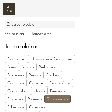
ME
NU
Buscar produto
Página inicial
Tornozeleiras
Tornozeleiras
Promoções
Novidades e Reposições
Anéis
Argolas
Berloques
Braceletes
Brincos
Chokers
Conjuntos
Correntes
Escapulários
Gargantilhas
Nylons
Piercings
Pingentes
Pulseiras
Tornozeleiras
Folheados
Coleções