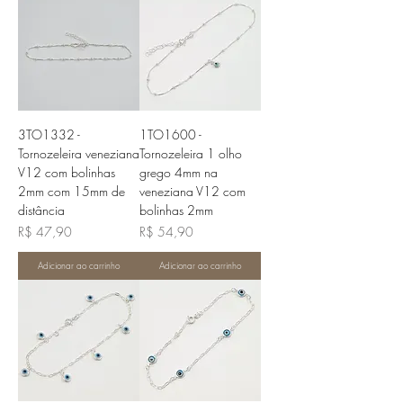
3TO1332 -
1TO1600 -
Tornozeleira veneziana
Tornozeleira 1 olho
V12 com bolinhas
grego 4mm na
2mm com 15mm de
veneziana V12 com
distância
bolinhas 2mm
Preço
Preço
R$ 47,90
R$ 54,90
Adicionar ao carrinho
Adicionar ao carrinho