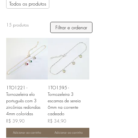
Todos os produtos
15 produtos
Filtrar e ordenar
1TO1221 -
1TO1595 -
Tornozeleira elo
Tornozeleira 3
português com 3
escamas de sereia
zircônias redondas
6mm na corrente
4mm coloridas
cadeado
Preço
Preço
R$ 39,90
R$ 34,90
Adicionar ao carrinho
Adicionar ao carrinho