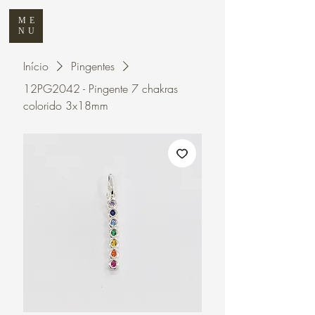
ME
NU
Início
Pingentes
12PG2042 - Pingente 7 chakras
colorido 3x18mm