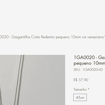
Contato
Loja Online
020 - Gargantilha Cristo Redentor pequeno 10mm na veneziana
1GA0020 - Garg
pequeno 10mm
SKU: 1GA0020-45
Preço
R$ 57,90
Tamanho
*
45cm