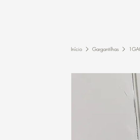
Home
A Kleon
Início
Gargantilhas
1GA0