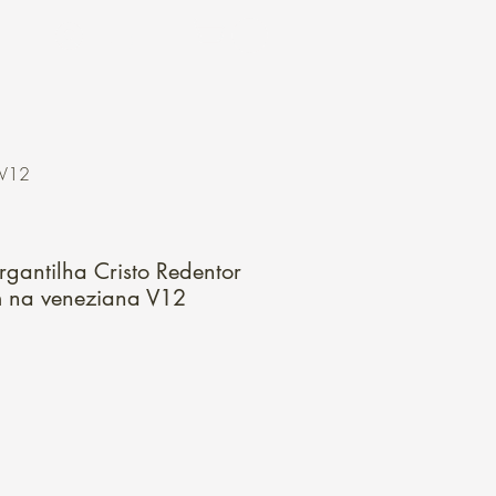
Login
 V12
antilha Cristo Redentor
 na veneziana V12