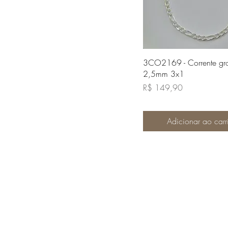
Visualização rápi
3CO2169 - Corrente gr
2,5mm 3x1
Preço
R$ 149,90
Adicionar ao carr