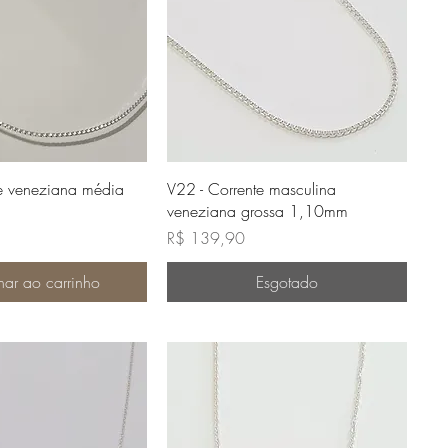
lização rápida
Visualização rápida
te veneziana média
V22 - Corrente masculina
veneziana grossa 1,10mm
Preço
R$ 139,90
nar ao carrinho
Esgotado