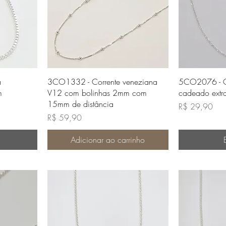
da
Visualização rápida
Visua
a
3CO1332 - Corrente veneziana
5CO2076 - Co
m
V12 com bolinhas 2mm com
cadeado extr
15mm de distância
Preço
R$ 29,90
Preço
R$ 59,90
Adicionar ao carrinho