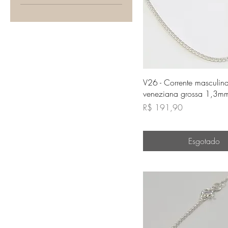
Visualização rápi
V26 - Corrente masculin
veneziana grossa 1,3m
Preço
R$ 191,90
Esgotado