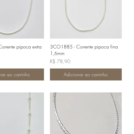
lização rápida
Visualização rápida
rrente pipoca extra
3CO1885 - Corrente pipoca fina
1,6mm
Preço
R$ 78,90
nar ao carrinho
Adicionar ao carrinho