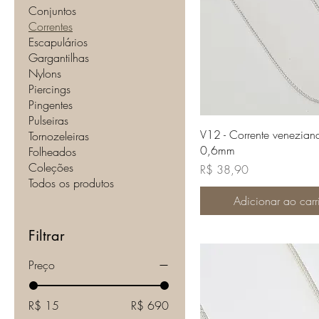
Conjuntos
Correntes
Escapulários
Gargantilhas
Nylons
Piercings
Pingentes
Pulseiras
Visualização rápi
V12 - Corrente veneziana
Tornozeleiras
0,6mm
Folheados
Coleções
Preço
R$ 38,90
Todos os produtos
Adicionar ao carr
Filtrar
Preço
R$ 15
R$ 690