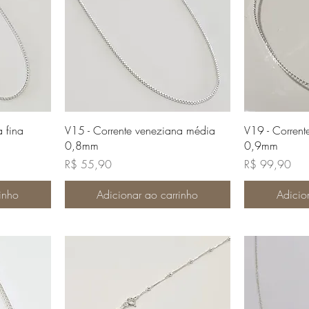
da
Visualização rápida
Visua
 fina
V15 - Corrente veneziana média
V19 - Corren
0,8mm
0,9mm
Preço
Preço
R$ 55,90
R$ 99,90
inho
Adicionar ao carrinho
Adicio