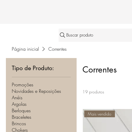
Home
A Kleon
Buscar produto
Página inicial
Correntes
Tipo de Produto:
Correntes
Promoções
Novidades e Reposições
19 produtos
Anéis
Argolas
Berloques
Mais vendido
Braceletes
Brincos
Chokers