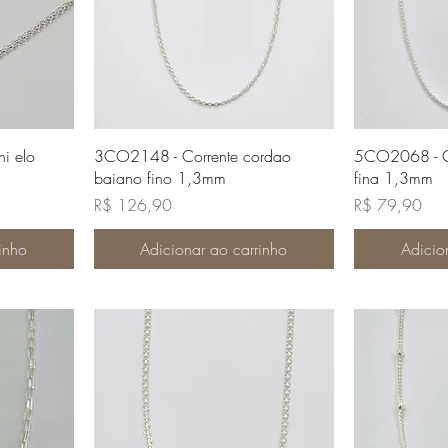
da
Visualização rápida
Visua
i elo
3CO2148 - Corrente cordao
5CO2068 - Co
baiano fino 1,3mm
fina 1,3mm
Preço
Preço
R$ 126,90
R$ 79,90
inho
Adicionar ao carrinho
Adicio