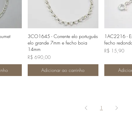
da
Visualização rápida
Visua
oumet
3CO1645 - Corrente elo português
1AC2216 - E
elo grande 7mm e fecho boia
fecho redond
14mm
Preço
R$ 15,90
Preço
R$ 690,00
inho
Adicionar ao carrinho
Adicio
1