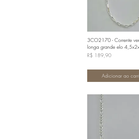
Visualização rápi
3CO2170 - Corrente ve
longa grande elo 4,5x
Preço
R$ 189,90
Adicionar ao carr