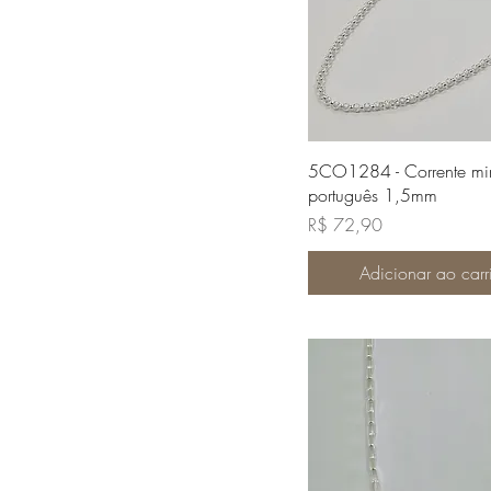
Visualização rápi
5CO1284 - Corrente min
português 1,5mm
Preço
R$ 72,90
Adicionar ao carr