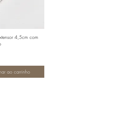
lização rápida
xtensor 4,5cm com
o
nar ao carrinho