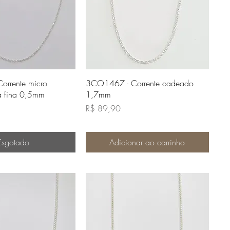
lização rápida
Visualização rápida
rrente micro
3CO1467 - Corrente cadeado
a fina 0,5mm
1,7mm
Preço
R$ 89,90
Esgotado
Adicionar ao carrinho