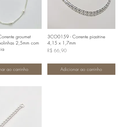
lização rápida
Visualização rápida
rrente groumet
3CO0159 - Corrente piastrine
olinhas 2,5mm com
4,15 x 1,7mm
ia
Preço
R$ 66,90
nar ao carrinho
Adicionar ao carrinho