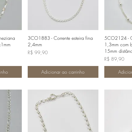
da
Visualização rápida
Visua
neziana
3CO1883 - Corrente esteira fina
5CO2124 - Co
2x1mm
2,4mm
1,3mm com b
15mm distânc
Preço
R$ 99,90
Preço
R$ 89,90
inho
Adicionar ao carrinho
Adicio