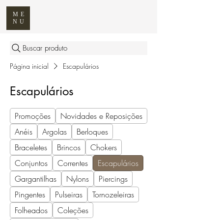
ME
NU
Buscar produto
Página inicial
Escapulários
Escapulários
Promoções
Novidades e Reposições
Anéis
Argolas
Berloques
Braceletes
Brincos
Chokers
Conjuntos
Correntes
Escapulários
Gargantilhas
Nylons
Piercings
Pingentes
Pulseiras
Tornozeleiras
Folheados
Coleções