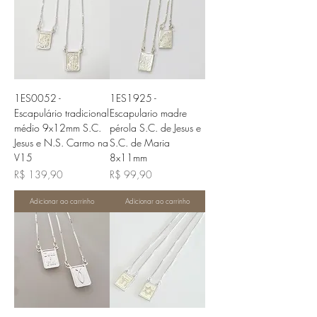
1ES0052 -
1ES1925 -
Escapulário tradicional
Escapulario madre
médio 9x12mm S.C.
pérola S.C. de Jesus e
Jesus e N.S. Carmo na
S.C. de Maria
V15
8x11mm
Preço
Preço
R$ 139,90
R$ 99,90
Adicionar ao carrinho
Adicionar ao carrinho