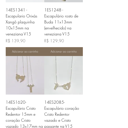
14ES1341 -
1ES1248 -
Escapulario Orixás
Escapulário rosto de
Xangô plaquinha
Buda 11x13mm
10x15mm na
(envelhecido) na
veneziana V15
veneziana V15
Preço
Preço
R$ 139,90
R$ 129,90
Adicionar ao carrinho
Adicionar ao carrinho
14ES1620-
14ES2085-
Escapulário Cristo
Escapulário coração
Redentor 15mm e
Cristo Redentor
coração Cristo
vazado e Cristo
vazado 13x17mm na
passante na V15