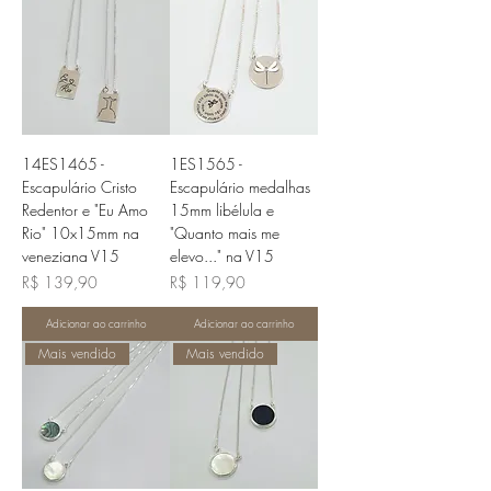
14ES1465 -
1ES1565 -
Escapulário Cristo
Escapulário medalhas
Redentor e "Eu Amo
15mm libélula e
Rio" 10x15mm na
"Quanto mais me
veneziana V15
elevo..." na V15
Preço
Preço
R$ 139,90
R$ 119,90
Adicionar ao carrinho
Adicionar ao carrinho
Mais vendido
Mais vendido