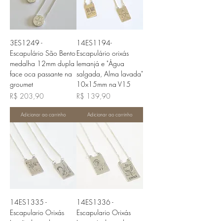
3ES1249 -
14ES1194-
Escapulário São Bento
Escapulário orixás
medalha 12mm dupla
Iemanjá e "Água
face oca passante na
salgada, Alma lavada"
groumet
10x15mm na V15
Preço
Preço
R$ 203,90
R$ 139,90
Adicionar ao carrinho
Adicionar ao carrinho
14ES1335 -
14ES1336 -
Escapulario Orixás
Escapulario Orixás