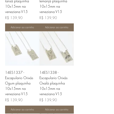
Iansã plaquinha
Iemanjá plaquinha
10x15mm na
10x15mm na
veneziana V15
veneziana V15
Preço
Preço
R$ 139,90
R$ 139,90
Adicionar ao carrinho
Adicionar ao carrinho
14ES1337 -
14ES1338 -
Escapulario Orixás
Escapulario Orixás
Ogum plaquinha
Oxalá plaquinha
10x15mm na
10x15mm na
veneziana V15
veneziana V15
Preço
Preço
R$ 139,90
R$ 139,90
Adicionar ao carrinho
Adicionar ao carrinho