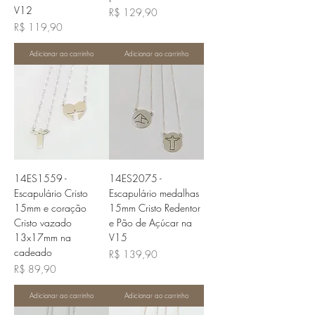
V12
Preço
R$ 129,90
Preço
R$ 119,90
Adicionar ao carrinho
Adicionar ao carrinho
14ES1559 -
14ES2075 -
Escapulário Cristo
Escapulário medalhas
15mm e coração
15mm Cristo Redentor
Cristo vazado
e Pão de Açúcar na
13x17mm na
V15
cadeado
Preço
R$ 139,90
Preço
R$ 89,90
Adicionar ao carrinho
Adicionar ao carrinho