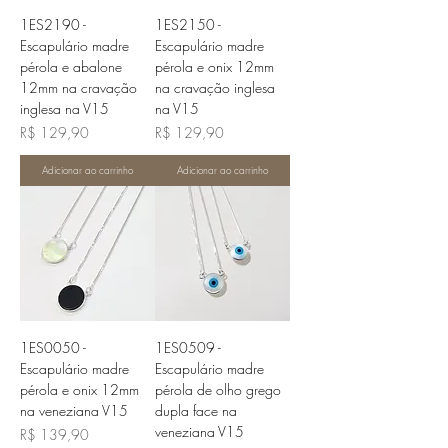
1ES2190 -
1ES2150 -
Escapulário madre
Escapulário madre
pérola e abalone
pérola e onix 12mm
12mm na cravação
na cravação inglesa
inglesa na V15
na V15
Preço
Preço
R$ 129,90
R$ 129,90
Adicionar ao carrinho
Adicionar ao carrinho
1ES0050 -
1ES0509 -
Escapulário madre
Escapulário madre
pérola e onix 12mm
pérola de olho grego
na veneziana V15
dupla face na
veneziana V15
Preço
R$ 139,90