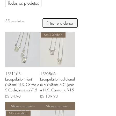
Todos os produtos
35 produtos
Filtrar e ordenar
Mais vendido
1ES1168 -
1ES0866 -
Escapulário infantil
Escapulário tradicional
6x8mm N.S. Carmo e
mini 6x8mm S.C. Jesus
S.C. de Jesus na V15
e N.S. Carmo na V15
Preço
Preço
R$ 84,90
R$ 109,90
Adicionar ao carrinho
Adicionar ao carrinho
Mais vendido