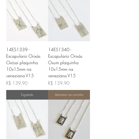
14ES1339 -
14ES1340 -
Escapulario Orixás
Escapulario Orixás
Oxóssi plaquinha
Oxum plaquinha
10x15mm na
10x15mm na
veneziana V15
veneziana V15
Preço
Preço
R$ 139,90
R$ 139,90
Esgotado
Adicionar ao carrinho