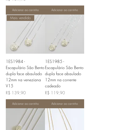
Adicionar ao carrinho
Adicionar ao carrinho
Mais vendido
1ES1984 -
1ES1985 -
Escapulário São Bento
Escapulário São Bento
dupla face abaulado
dupla face abaulado
12mm na veneziana
12mm na corrente
V15
cadeado
Preço
Preço
R$ 139,90
R$ 119,90
Adicionar ao carrinho
Adicionar ao carrinho