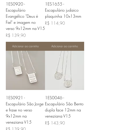
1ES0920 -
1ES1655 -
Escapulário
Escapulário judaico
Evangélico "Deus é
plaquinha 10x13mm
Fiel" e imagem no
Preço
R$ 114,90
verso 9x12mm na V15
Preço
R$ 139,90
Adicionar ao carrinho
Adicionar ao carrinho
1ES0921 -
1ES0046 -
Escapulário São Jorge
Escapulário São Bento
e frase no verso
dupla face 12mm na
9x12mm na
veneziana V15
veneziana V15
Preço
R$ 143,90
Preço
R$ 139,90