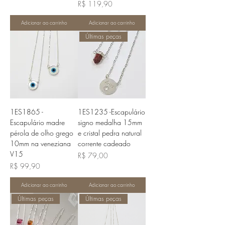
Preço
R$ 119,90
Adicionar ao carrinho
Adicionar ao carrinho
Últimas peças
1ES1865 -
1ES1235 -Escapulário
Escapulário madre
signo medalha 15mm
pérola de olho grego
e cristal pedra natural
10mm na veneziana
corrente cadeado
V15
Preço
R$ 79,00
Preço
R$ 99,90
Adicionar ao carrinho
Adicionar ao carrinho
Últimas peças
Últimas peças