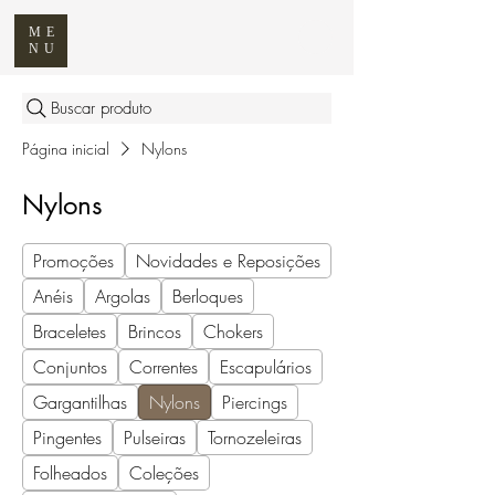
ME
NU
Buscar produto
Página inicial
Nylons
Nylons
Promoções
Novidades e Reposições
Anéis
Argolas
Berloques
Braceletes
Brincos
Chokers
Conjuntos
Correntes
Escapulários
Gargantilhas
Nylons
Piercings
Pingentes
Pulseiras
Tornozeleiras
Folheados
Coleções