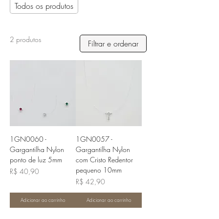
Todos os produtos
2 produtos
Filtrar e ordenar
1GN0060 -
1GN0057 -
Gargantilha Nylon
Gargantilha Nylon
ponto de luz 5mm
com Cristo Redentor
pequeno 10mm
Preço
R$ 40,90
Preço
R$ 42,90
Adicionar ao carrinho
Adicionar ao carrinho