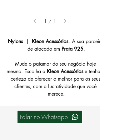
1
/
1
Nylons
  | 
 Kleon Acessórios
 - A sua parceira 
de atacado em 
Prata 925
.
Mude o patamar do seu negócio hoje 
mesmo. Escolha a 
Kleon Acessórios
 e tenha a 
certeza de oferecer o melhor para os seus 
clientes, com a lucratividade que você 
merece.
Falar no Whatsapp