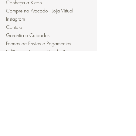
Conheça a Kleon
Compre no Atacado - Loja Virtual
Instagram
Contato
Garantia e Cuidados
Formas de Envios e Pagamentos
Política de Trocas e Devoluções
Política de Privacidade
Segurança
Ambiente 100% Seguro.
Sua Informação é Protegida Pela
Criptografia SSL 256-Bit.
Métodos de pagamentos aceitos