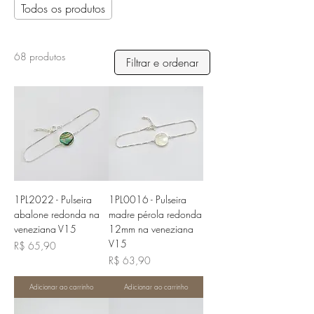
Todos os produtos
68 produtos
Filtrar e ordenar
1PL2022 - Pulseira
1PL0016 - Pulseira
abalone redonda na
madre pérola redonda
veneziana V15
12mm na veneziana
V15
Preço
R$ 65,90
Preço
R$ 63,90
Adicionar ao carrinho
Adicionar ao carrinho