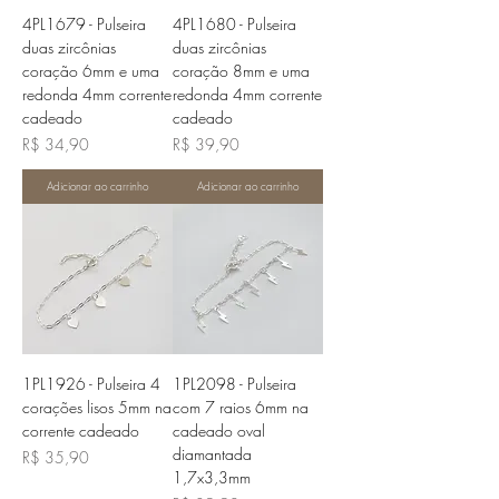
4PL1679 - Pulseira
4PL1680 - Pulseira
duas zircônias
duas zircônias
coração 6mm e uma
coração 8mm e uma
redonda 4mm corrente
redonda 4mm corrente
cadeado
cadeado
Preço
Preço
R$ 34,90
R$ 39,90
Adicionar ao carrinho
Adicionar ao carrinho
1PL1926 - Pulseira 4
1PL2098 - Pulseira
corações lisos 5mm na
com 7 raios 6mm na
corrente cadeado
cadeado oval
diamantada
Preço
R$ 35,90
1,7x3,3mm