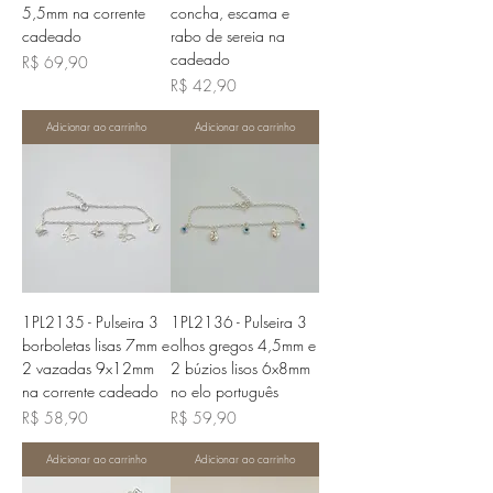
5,5mm na corrente
concha, escama e
cadeado
rabo de sereia na
cadeado
Preço
R$ 69,90
Preço
R$ 42,90
Adicionar ao carrinho
Adicionar ao carrinho
1PL2135 - Pulseira 3
1PL2136 - Pulseira 3
borboletas lisas 7mm e
olhos gregos 4,5mm e
2 vazadas 9x12mm
2 búzios lisos 6x8mm
na corrente cadeado
no elo português
Preço
Preço
R$ 58,90
R$ 59,90
Adicionar ao carrinho
Adicionar ao carrinho