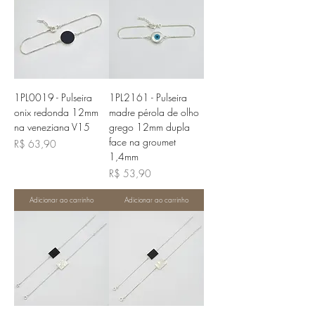
1PL0019 - Pulseira
1PL2161 - Pulseira
onix redonda 12mm
madre pérola de olho
na veneziana V15
grego 12mm dupla
face na groumet
Preço
R$ 63,90
1,4mm
Preço
R$ 53,90
Adicionar ao carrinho
Adicionar ao carrinho