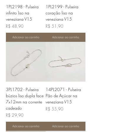
1PL2198 - Pulseira
1PL2199 - Pulseira
infinito liso na
coração liso na
veneziana V15
veneziana V15
Preço
Preço
R$ 48,90
R$ 51,90
Adicionar ao carrinho
Adicionar ao carrinho
3PL1702 - Pulseira
14PL2071 - Pulseira
búzios liso dupla face
Pão de Açúcar na
7x12mm na corrente
veneziana V15
cadeado
Preço
R$ 55,90
Preço
R$ 29,90
Adicionar ao carrinho
Adicionar ao carrinho