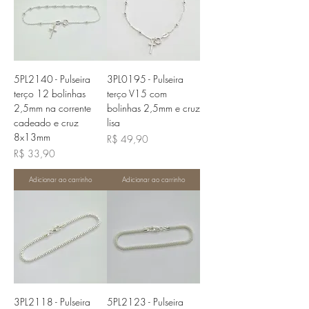
5PL2140 - Pulseira
3PL0195 - Pulseira
terço 12 bolinhas
terço V15 com
2,5mm na corrente
bolinhas 2,5mm e cruz
cadeado e cruz
lisa
8x13mm
Preço
R$ 49,90
Preço
R$ 33,90
Adicionar ao carrinho
Adicionar ao carrinho
3PL2118 - Pulseira
5PL2123 - Pulseira