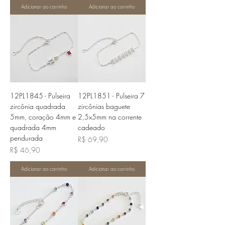
Adicionar ao carrinho
Adicionar ao carrinho
12PL1845 - Pulseira
12PL1851 - Pulseira 7
zircônia quadrada
zircônias baguete
5mm, coração 4mm e
2,5x5mm na corrente
quadrada 4mm
cadeado
pendurada
Preço
R$ 69,90
Preço
R$ 46,90
Adicionar ao carrinho
Adicionar ao carrinho