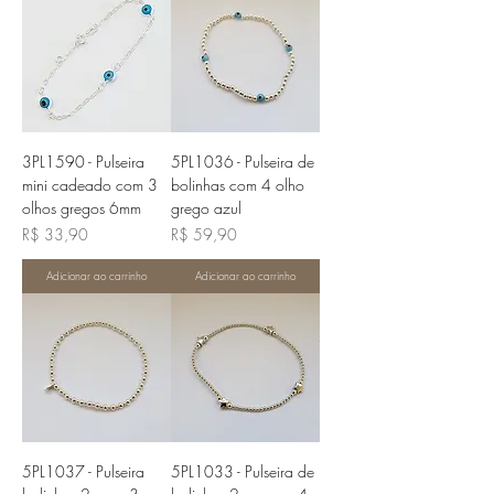
3PL1590 - Pulseira
5PL1036 - Pulseira de
mini cadeado com 3
bolinhas com 4 olho
olhos gregos 6mm
grego azul
Preço
Preço
R$ 33,90
R$ 59,90
Adicionar ao carrinho
Adicionar ao carrinho
5PL1037 - Pulseira
5PL1033 - Pulseira de