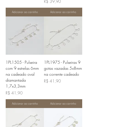
Preço
R$ 39,90
Adicionar ao carrinho
Adicionar ao carrinho
1PL1505 - Pulseira
1PL1975 - Pulseiras 9
com 9 estrelas 6mm
gotas vazadas 5x8mm
na cadeado oval
na corrente cadeado
diamantada
Preço
R$ 41,90
1,7x3,3mm
Preço
R$ 41,90
Adicionar ao carrinho
Adicionar ao carrinho