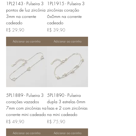
1PL2143 - Pulseira 3
1PL1915 - Pulseira 3
pontos de luz zircônia
zircônias coração
3mm na corrente
6x6mm na corrente
cadeado
cadeado
Preço
Preço
R$ 29,90
R$ 39,90
Adicionar ao carrinho
Adicionar ao carrinho
5PL1889 - Pulseira 3
5PL1890 - Pulseira
corações vazados
dupla 3 estrelas 6mm
7mm com zircônias na
lisas e 2 com zircônias
corrente mini cadeado
na mini cadeado
Preço
Preço
R$ 49,90
R$ 75,90
Adicionar ao carrinho
Adicionar ao carrinho