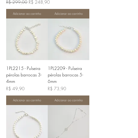
Preço normal
Preço promocional
R$ 299,00
R$ 248,90
Adicionar ao carrinho
Adicionar ao carrinho
1PL2215 - Pulseira
1PL2209 - Pulseira
pérolas barrocas 3-
pérolas barrocas 5-
4mm
6mm
Preço
Preço
R$ 49,90
R$ 73,90
Adicionar ao carrinho
Adicionar ao carrinho