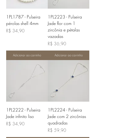
1PL1787 - Pulseira
1PL2223 - Pulseira
pérolas shell 4mm
Jade flor com 1
zircônia e pétalas
Preço
R$ 34,90
vazadas
Preço
R$ 36,90
Adicionar ao carrinho
Adicionar ao carrinho
1PL2222 - Pulseira
1PL2224 - Pulseira
Jade infinito liso
Jade com 2 zircônias
quadradas
Preço
R$ 34,90
Preço
R$ 59,90