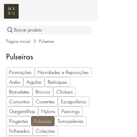
ME
NU
Buscar produto
Página inicial
Pulseiras
Pulseiras
Promoções
Novidades e Reposições
Anéis
Argolas
Berloques
Braceletes
Brincos
Chokers
Conjuntos
Correntes
Escapulários
Gargantilhas
Nylons
Piercings
Pingentes
Pulseiras
Tornozeleiras
Folheados
Coleções