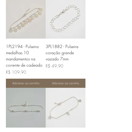
1PL2194 - Pulseira
3PL1882 - Pulseira
medalhas 10
coração grande
mandamentos na
vazado 7mm
corrente de cadeado
Preço
R$ 49,90
Preço
R$ 109,90
Adicionar ao carrinho
Adicionar ao carrinho