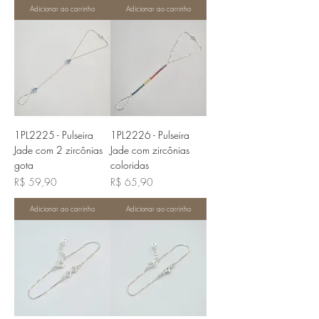
Adicionar ao carrinho
Adicionar ao carrinho
1PL2225 - Pulseira
1PL2226 - Pulseira
Jade com 2 zircônias
Jade com zircônias
gota
coloridas
Preço
Preço
R$ 59,90
R$ 65,90
Adicionar ao carrinho
Adicionar ao carrinho