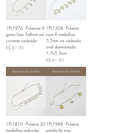
1PL1976 - Pulseiras 9
1PL1504 - Pulseira
gotas lisas 5x8mm na
com 8 medalhas
corrente cadeado
5,5mm na cadeado
oval diamantada
Preço
R$ 41,90
1,7x3,3mm
Preço
R$ 41,90
Adicionar ao carrinho
Adicionar ao carrinho
1PL1810 - Pulseira 20
1PL1988 - Pulseira
medalhas redonda
estrela do mar,