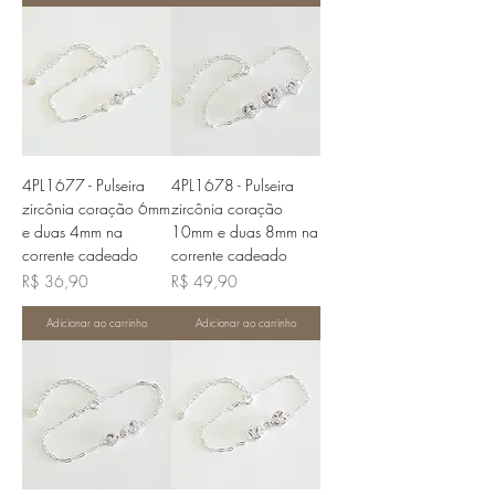
4PL1677 - Pulseira
4PL1678 - Pulseira
zircônia coração 6mm
zircônia coração
e duas 4mm na
10mm e duas 8mm na
corrente cadeado
corrente cadeado
Preço
Preço
R$ 36,90
R$ 49,90
Adicionar ao carrinho
Adicionar ao carrinho