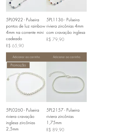
5PL0922 - Pulseira
5PL1136 - Pulseira
pontos de luz rainbow
riviera zircônias 4mm
4mm na corrente mini
com cravação inglesa
cadeado
Preço
R$ 79,90
Preço
R$ 65,90
Adicionar ao carrinho
Adicionar ao carrinho
Promoção
5PL0260 - Pulseira
5PL2157 - Pulseira
riviera cravação
riviera zircônias
inglesa zircônias
1,75mm
2,5mm
Preço
R$ 89,90