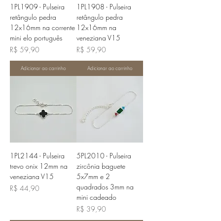
1PL1909 - Pulseira
1PL1908 - Pulseira
retângulo pedra
retângulo pedra
12x16mm na corrente
12x16mm na
mini elo português
veneziana V15
Preço
Preço
R$ 59,90
R$ 59,90
Adicionar ao carrinho
Adicionar ao carrinho
1PL2144 - Pulseira
5PL2010 - Pulseira
trevo onix 12mm na
zircônia baguete
veneziana V15
5x7mm e 2
quadrados 3mm na
Preço
R$ 44,90
mini cadeado
Preço
R$ 39,90