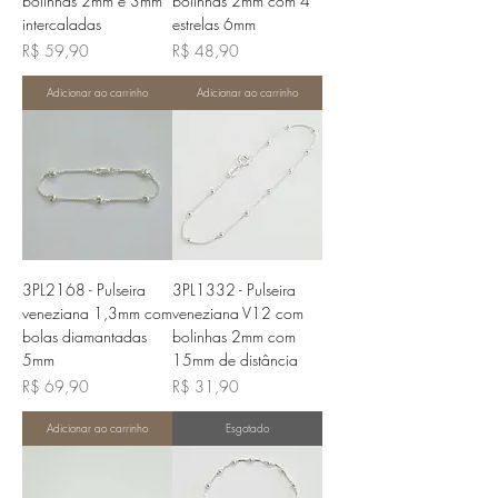
bolinhas 2mm e 3mm
bolinhas 2mm com 4
intercaladas
estrelas 6mm
Preço
Preço
R$ 59,90
R$ 48,90
Adicionar ao carrinho
Adicionar ao carrinho
3PL2168 - Pulseira
3PL1332 - Pulseira
veneziana 1,3mm com
veneziana V12 com
bolas diamantadas
bolinhas 2mm com
5mm
15mm de distância
Preço
Preço
R$ 69,90
R$ 31,90
Adicionar ao carrinho
Esgotado