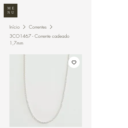
ME
NU
Início
Correntes
3CO1467 - Corrente cadeado
1,7mm