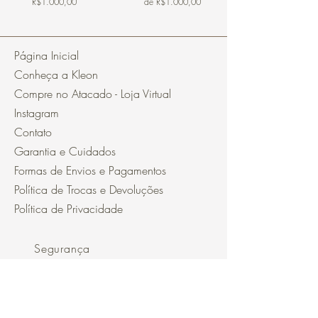
R$1.000,00
de R$1.000,00
Página Inicial
Conheça a Kleon
Compre no Atacado - Loja Virtual
Instagram
Contato
Garantia e Cuidados
Formas de Envios e Pagamentos
Política de Trocas e Devoluções
Política de Privacidade
Segurança
Ambiente 100% Seguro.
Sua Informação é Protegida Pela
Criptografia SSL 256-Bit.