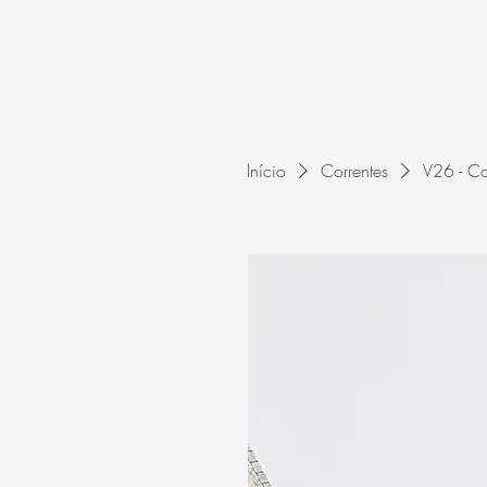
Home
A Kleon
Início
Correntes
V26 - Co