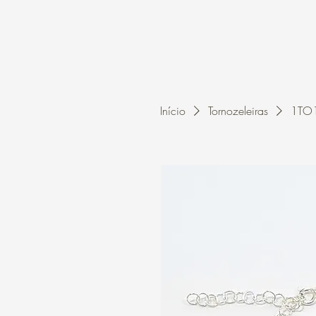
Home
A Kleon
Início
Tornozeleiras
1TO1