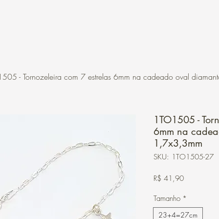
Contato
Loja Online
505 - Tornozeleira com 7 estrelas 6mm na cadeado oval diama
1TO1505 - Torn
6mm na cadea
1,7x3,3mm
SKU: 1TO1505-27
Preço
R$ 41,90
Tamanho
*
23+4=27cm