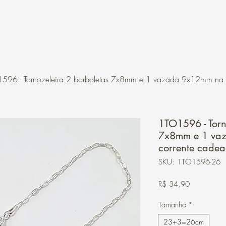
Contato
Loja Online
596 - Tornozeleira 2 borboletas 7x8mm e 1 vazada 9x12mm na 
1TO1596 - Torn
7x8mm e 1 va
corrente cade
SKU: 1TO1596-26
Preço
R$ 34,90
Tamanho
*
23+3=26cm