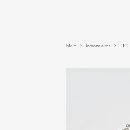
Home
A Kleon
Início
Tornozeleiras
1TO1