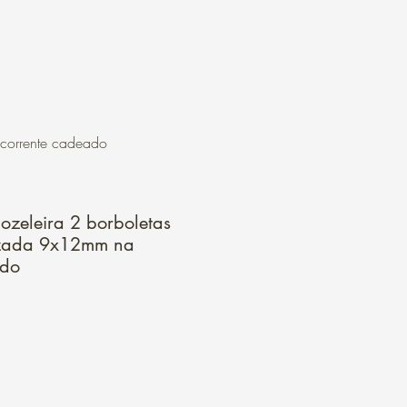
Login
corrente cadeado
ozeleira 2 borboletas
zada 9x12mm na
ado