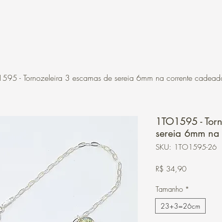
Contato
Loja Online
595 - Tornozeleira 3 escamas de sereia 6mm na corrente cadead
1TO1595 - Torn
sereia 6mm na
SKU: 1TO1595-26
Preço
R$ 34,90
Tamanho
*
23+3=26cm