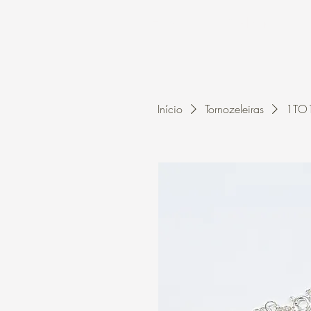
Home
A Kleon
Início
Tornozeleiras
1TO1