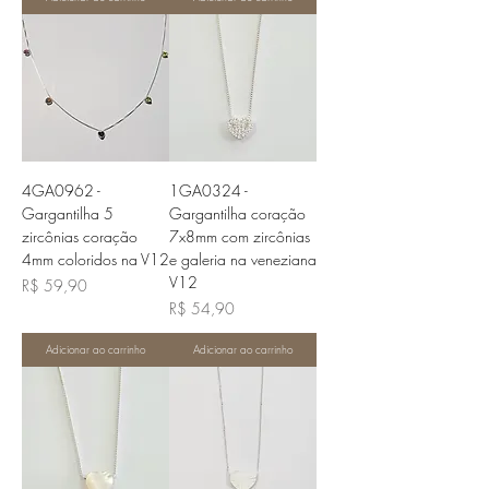
4GA0962 -
1GA0324 -
Gargantilha 5
Gargantilha coração
zircônias coração
7x8mm com zircônias
4mm coloridos na V12
e galeria na veneziana
V12
Preço
R$ 59,90
Preço
R$ 54,90
Adicionar ao carrinho
Adicionar ao carrinho