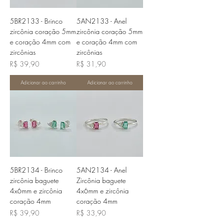
5BR2133 - Brinco
5AN2133 - Anel
zircônia coração 5mm
zircônia coração 5mm
e coração 4mm com
e coração 4mm com
zircônias
zircônias
Preço
Preço
R$ 39,90
R$ 31,90
Adicionar ao carrinho
Adicionar ao carrinho
5BR2134 - Brinco
5AN2134 - Anel
zircônia baguete
Zircônia baguete
4x6mm e zircônia
4x6mm e zircônia
coração 4mm
coração 4mm
Preço
Preço
R$ 39,90
R$ 33,90