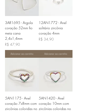
3AR1695 - Argola
12AN1772 - Anel
coração 52mm fio
solitário zircônia
meia cana
coração 4mm
2,4x1,4mm
Preço
R$ 34,90
Preço
R$ 47,90
Adicionar ao carrinho
Adicionar ao carrinho
5AN1175 - Anel
5AN1420 - Anel
coração 7x8mm com
coração 10mm com
zircônias coloridas no
zircônias coloridas no