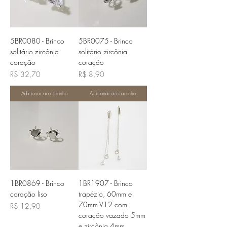
5BR0080 - Brinco
5BR0075 - Brinco
solitário zircônia
solitário zircônia
coração
coração
Preço
Preço
R$ 32,70
R$ 8,90
Adicionar ao carrinho
Adicionar ao carrinho
1BR0869 - Brinco
1BR1907 - Brinco
coração liso
trapézio, 60mm e
70mm V12 com
Preço
R$ 12,90
coração vazado 5mm
e zircônia 4mm