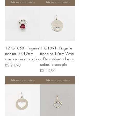
Adicionar ao carrinho
Adicionar ao carrinho
12PG1858 - Pingente
1PG1891 - Pingente
menina 10x12mm
medalha 17mm "Amar
com zircônia coração
a Deus sobre todas as
coisas" e coração
Preço
R$ 24,90
Preço
R$ 23,90
Adicionar ao carrinho
Adicionar ao carrinho