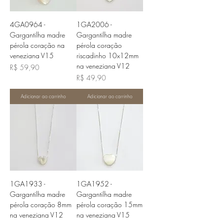
4GA0964 -
1GA2006 -
Gargantilha madre
Gargantilha madre
pérola coração na
pérola coração
veneziana V15
riscadinho 10x12mm
na veneziana V12
Preço
R$ 59,90
Preço
R$ 49,90
Adicionar ao carrinho
Adicionar ao carrinho
1GA1933 -
1GA1952 -
Gargantilha madre
Gargantilha madre
pérola coração 8mm
pérola coração 15mm
na veneziana V12
na veneziana V15