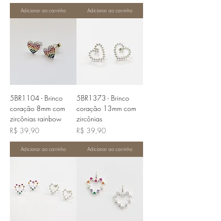
Adicionar ao carrinho
Adicionar ao carrinho
5BR1104 - Brinco
5BR1373 - Brinco
coração 8mm com
coração 13mm com
zircônias rainbow
zircônias
Preço
Preço
R$ 39,90
R$ 39,90
Adicionar ao carrinho
Adicionar ao carrinho