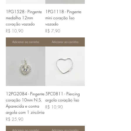
1PG1528 - Pingente
1PG1118 - Pingente
medalha 12mm
mini coração liso
coração vazado
vazado
Preço
Preço
R$ 10,90
R$ 7,90
Adicionar ao carrinho
Adicionar ao carrinho
12PG2084 - Pingente
5PC0811 - Piercing
coração 10mm N.S.
argola coração liso
Aparecida e contra
Preço
R$ 10,90
argola com 1 zircônia
Preço
R$ 25,90
Adicionar ao carrinho
Adicionar ao carrinho