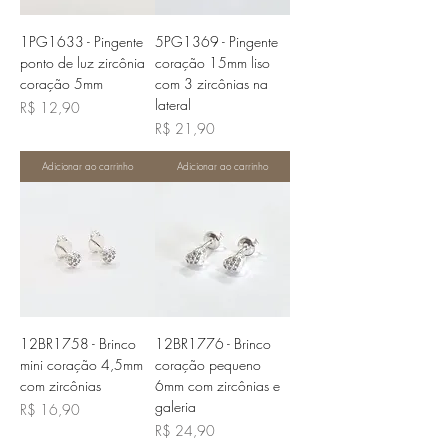
1PG1633 - Pingente
5PG1369 - Pingente
ponto de luz zircônia
coração 15mm liso
coração 5mm
com 3 zircônias na
lateral
Preço
R$ 12,90
Preço
R$ 21,90
Adicionar ao carrinho
Adicionar ao carrinho
12BR1758 - Brinco
12BR1776 - Brinco
mini coração 4,5mm
coração pequeno
com zircônias
6mm com zircônias e
galeria
Preço
R$ 16,90
Preço
R$ 24,90