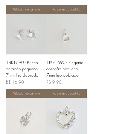
Adicionar ao carrinho
Adicionar ao carrinho
1BR1690 - Brinco
1PG1690 - Pingente
coração pequeno
coração pequeno
7mm liso dobrado
7mm liso dobrado
Preço
Preço
R$ 16,90
R$ 9,90
Adicionar ao carrinho
Adicionar ao carrinho