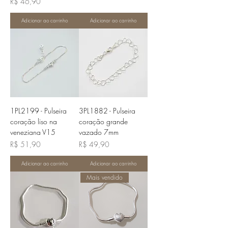
Preço
R$ 46,90
Adicionar ao carrinho
Adicionar ao carrinho
1PL2199 - Pulseira
3PL1882 - Pulseira
coração liso na
coração grande
veneziana V15
vazado 7mm
Preço
Preço
R$ 51,90
R$ 49,90
Adicionar ao carrinho
Adicionar ao carrinho
Mais vendido