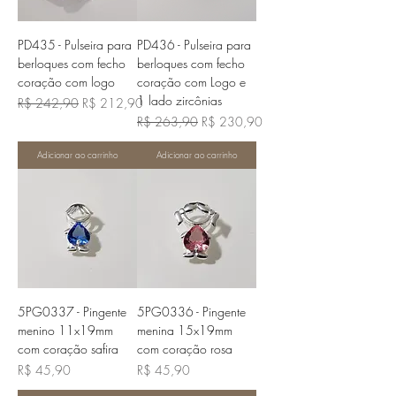
PD435 - Pulseira para
PD436 - Pulseira para
berloques com fecho
berloques com fecho
coração com logo
coração com Logo e
1 lado zircônias
Preço normal
Preço promocional
R$ 242,90
R$ 212,90
Preço normal
Preço promocional
R$ 263,90
R$ 230,90
Adicionar ao carrinho
Adicionar ao carrinho
5PG0337 - Pingente
5PG0336 - Pingente
menino 11x19mm
menina 15x19mm
com coração safira
com coração rosa
Preço
Preço
R$ 45,90
R$ 45,90