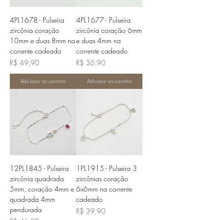
4PL1678 - Pulseira
4PL1677 - Pulseira
zircônia coração
zircônia coração 6mm
10mm e duas 8mm na
e duas 4mm na
corrente cadeado
corrente cadeado
Preço
Preço
R$ 49,90
R$ 36,90
Adicionar ao carrinho
Adicionar ao carrinho
12PL1845 - Pulseira
1PL1915 - Pulseira 3
zircônia quadrada
zircônias coração
5mm, coração 4mm e
6x6mm na corrente
quadrada 4mm
cadeado
pendurada
Preço
R$ 39,90