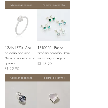
Adicionar ao carrinho
Adicionar ao carrinho
12AN1776 - Anel
1BR0061 - Brinco
coração pequeno
zircônia coração 6mm
6mm com zircônias e
na cravação inglesa
galeria
Preço
R$ 17,90
Preço
R$ 22,90
Adicionar ao carrinho
Adicionar ao carrinho