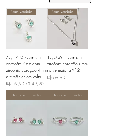
Mais vendido
Mais vendido
5CJ1735 - Conjunto
1CJ0061 - Conjunto
coração 7mm com
zircônia coração 6mm
zircônia coração 4mm
na veneziana V12
e zircônias em volta
Preço
R$ 69,90
Preço normal
Preço promocional
R$ 59,90
R$ 49,90
Adicionar ao carrinho
Adicionar ao carrinho