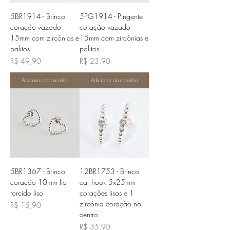
5BR1914 - Brinco
5PG1914 - Pingente
coração vazado
coração vazado
15mm com zircônias e
15mm com zircônias e
palitos
palitos
Preço
Preço
R$ 49,90
R$ 23,90
Adicionar ao carrinho
Adicionar ao carrinho
5BR1367 - Brinco
12BR1753 - Brinco
coração 10mm fio
ear hook 5x25mm
torcido liso
corações lisos e 1
zircônia coração no
Preço
R$ 15,90
centro
Preço
R$ 35,90