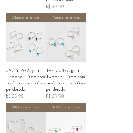
Preço
R$ 39,90
Adicionar ao carrinho
Adicionar ao carrinho
3AR1916 - Argola
1AR1734 - Argola
19mm fio 1,5mm com
16mm fio 1,5mm com
zircônia coração 6mm
zircônia coração 6mm
pendurada
pendurada
Preço
Preço
R$ 29,90
R$ 29,90
Adicionar ao carrinho
Adicionar ao carrinho