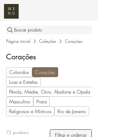
ME
NU
Buscar produto
Página inicial
Coleções
Corações
Corações
Coloridos
Corações
Luas e Estrelas
Pérola, Madre, Onix, Abalone e Opala
Masculino
Praia
Religiosos e Místicos
Rio de Janeiro
72 produtos
Filtrar e ordenar