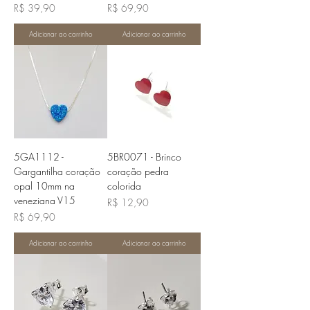
Preço
Preço
R$ 39,90
R$ 69,90
Adicionar ao carrinho
Adicionar ao carrinho
5GA1112 -
5BR0071 - Brinco
Gargantilha coração
coração pedra
opal 10mm na
colorida
veneziana V15
Preço
R$ 12,90
Preço
R$ 69,90
Adicionar ao carrinho
Adicionar ao carrinho