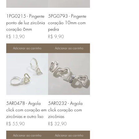
1PG0215 - Pingente
5PG0793 - Pingente
ponto de luz zircônia
coração 10mm com
coração 6mm
pedra
Preço
Preço
R$ 13,90
R$ 9,90
Adicionar ao carrinho
Adicionar ao carrinho
5AR0478 - Argola
5AR0232 - Argola
click com coração em
click coração com
zircônias e outro liso
zircônias
Preço
Preço
R$ 55,90
R$ 32,90
Adicionar ao carrinho
Adicionar ao carrinho