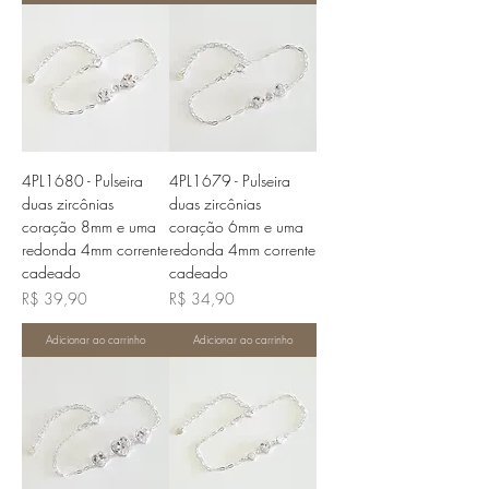
4PL1680 - Pulseira
4PL1679 - Pulseira
duas zircônias
duas zircônias
coração 8mm e uma
coração 6mm e uma
redonda 4mm corrente
redonda 4mm corrente
cadeado
cadeado
Preço
Preço
R$ 39,90
R$ 34,90
Adicionar ao carrinho
Adicionar ao carrinho