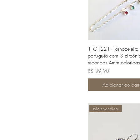
Visualização rápi
1TO1221 - Tornozeleira 
português com 3 zircôni
redondas 4mm coloridas
Preço
R$ 39,90
Adicionar ao carr
Mais vendido