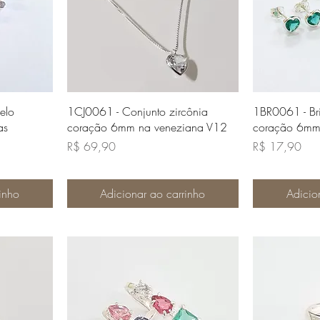
da
Visualização rápida
Visua
elo
1CJ0061 - Conjunto zircônia
1BR0061 - Bri
as
coração 6mm na veneziana V12
coração 6mm 
Preço
Preço
R$ 69,90
R$ 17,90
inho
Adicionar ao carrinho
Adicio