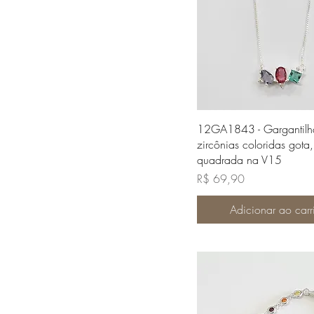
Visualização rápi
12GA1843 - Gargantilh
zircônias coloridas gota,
quadrada na V15
Preço
R$ 69,90
Adicionar ao carr