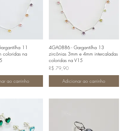
lização rápida
Visualização rápida
argantilha 11
4GA0886 - Gargantilha 13
 coloridas na
zircônias 3mm e 4mm intercaladas
15
coloridas na V15
Preço
R$ 79,90
nar ao carrinho
Adicionar ao carrinho