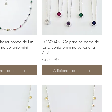
lização rápida
Visualização rápida
oker pontos de luz
1GA0043 - Gargantilha ponto de
na corrente mini
luz zircônia 5mm na veneziana
V12
Preço
R$ 51,90
nar ao carrinho
Adicionar ao carrinho