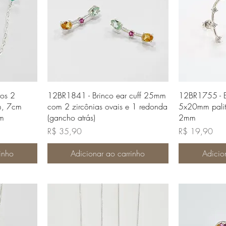
da
Visualização rápida
Visua
ros 2
12BR1841 - Brinco ear cuff 25mm
12BR1755 - Br
m, 7cm
com 2 zircônias ovais e 1 redonda
5x20mm palit
mm
(gancho atrás)
2mm
Preço
Preço
R$ 35,90
R$ 19,90
inho
Adicionar ao carrinho
Adicio