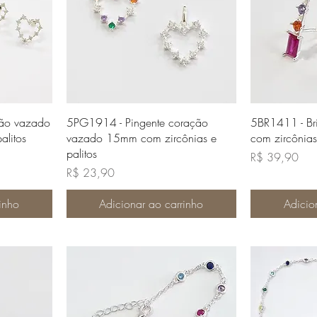
da
Visualização rápida
Visua
ção vazado
5PG1914 - Pingente coração
5BR1411 - Br
alitos
vazado 15mm com zircônias e
com zircônias
palitos
Preço
R$ 39,90
Preço
R$ 23,90
inho
Adicionar ao carrinho
Adicio