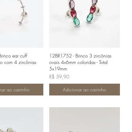
lização rápida
Visualização rápida
inco ear cuff
12BR1752 - Brinco 3 zircônias
o com 4 zircônias
ovais 4x6mm coloridas - Total
5x19mm
Preço
R$ 39,90
nar ao carrinho
Adicionar ao carrinho