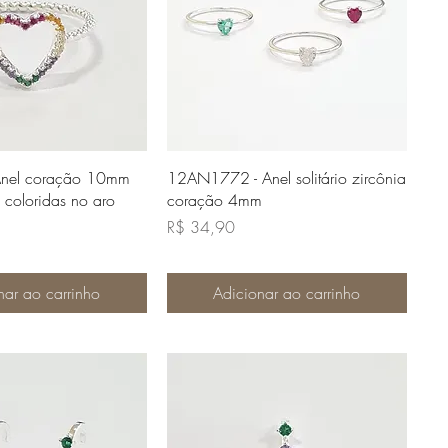
lização rápida
Visualização rápida
nel coração 10mm
12AN1772 - Anel solitário zircônia
 coloridas no aro
coração 4mm
Preço
R$ 34,90
nar ao carrinho
Adicionar ao carrinho