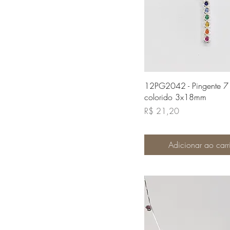
Visualização rápi
12PG2042 - Pingente 7 
colorido 3x18mm
Preço
R$ 21,20
Adicionar ao carr