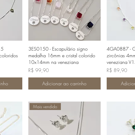
da
Visualização rápida
Visua
 5
3ES0150 - Escapulário signo
4GA0887 - G
coloridos
medalha 16mm e cristal colorido
zircônias 4mm
10x14mm na veneziana
veneziana V
Preço
Preço
R$ 99,90
R$ 89,90
inho
Adicionar ao carrinho
Adicio
Mais vendido