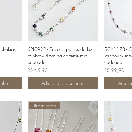
da
Visualização rápida
Visua
chakras
5PL0922 - Pulseira pontos de luz
5CK1178 - Ch
rainbow 4mm na corrente mini
rainbow 4mm 
cadeado
cadeado
Preço
Preço
R$ 65,90
R$ 99,90
inho
Adicionar ao carrinho
Adicio
Últimas peças