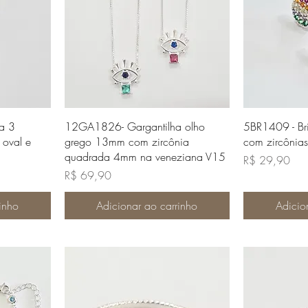
da
Visualização rápida
Visua
a 3
12GA1826- Gargantilha olho
5BR1409 - B
 oval e
grego 13mm com zircônia
com zircônias
quadrada 4mm na veneziana V15
Preço
R$ 29,90
Preço
R$ 69,90
inho
Adicionar ao carrinho
Adicio