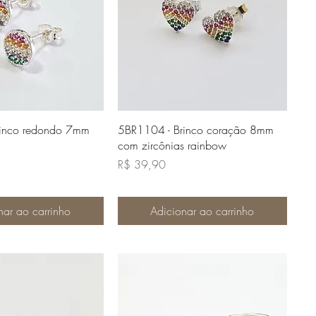
lização rápida
Visualização rápida
rinco redondo 7mm
5BR1104 - Brinco coração 8mm
com zircônias rainbow
Preço
R$ 39,90
nar ao carrinho
Adicionar ao carrinho