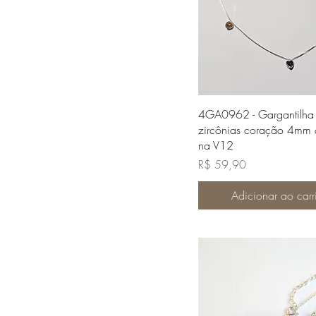
Visualização rápi
4GA0962 - Gargantilha
zircônias coração 4mm 
na V12
Preço
R$ 59,90
Adicionar ao carr