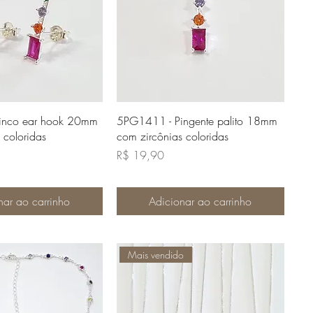
lização rápida
Visualização rápida
inco ear hook 20mm
5PG1411 - Pingente palito 18mm
 coloridas
com zircônias coloridas
Preço
R$ 19,90
nar ao carrinho
Adicionar ao carrinho
Mais vendido