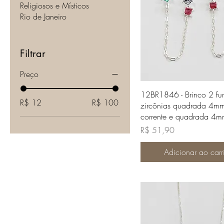
Religiosos e Místicos
Rio de Janeiro
Filtrar
Preço
Visualização rápi
12BR1846 - Brinco 2 fu
R$ 12
R$ 100
zircônias quadrada 4m
corrente e quadrada 4
Preço
R$ 51,90
Adicionar ao carr