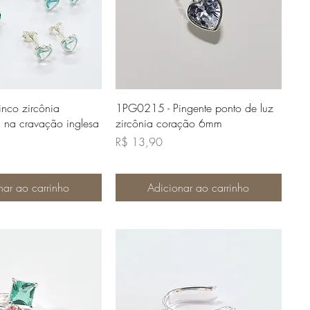
lização rápida
Visualização rápida
nco zircônia
1PG0215 - Pingente ponto de luz
na cravação inglesa
zircônia coração 6mm
Preço
R$ 13,90
nar ao carrinho
Adicionar ao carrinho