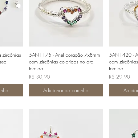
da
Visualização rápida
Visua
a zircônias
5AN1175 - Anel coração 7x8mm
5AN1420 - A
esa
com zircônias coloridas no aro
com zircônias
torcido
torcido
Preço
Preço
R$ 30,90
R$ 29,90
inho
Adicionar ao carrinho
Adicio