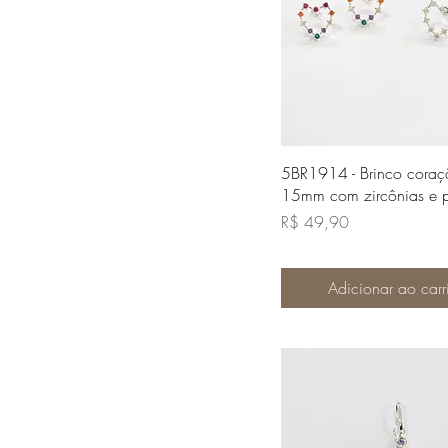
Visualização rápi
5BR1914 - Brinco cora
15mm com zircônias e p
Preço
R$ 49,90
Adicionar ao carr