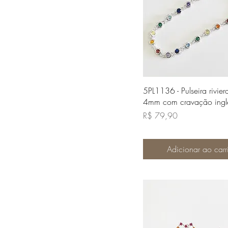
Visualização rápi
5PL1136 - Pulseira rivier
4mm com cravação ingl
Preço
R$ 79,90
Adicionar ao carr