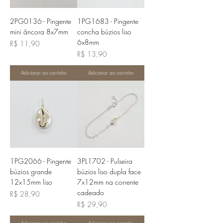
2PG0136 - Pingente
1PG1683 - Pingente
mini âncora 8x7mm
concha búzios liso
6x8mm
Preço
R$ 11,90
Preço
R$ 13,90
Adicionar ao carrinho
Adicionar ao carrinho
1PG2066 - Pingente
3PL1702 - Pulseira
búzios grande
búzios liso dupla face
12x15mm liso
7x12mm na corrente
cadeado
Preço
R$ 28,90
Preço
R$ 29,90
Adicionar ao carrinho
Adicionar ao carrinho