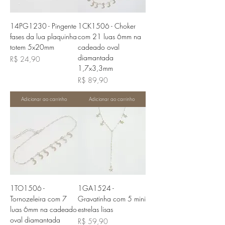
14PG1230 - Pingente
1CK1506 - Choker
fases da lua plaquinha
com 21 luas 6mm na
totem 5x20mm
cadeado oval
diamantada
Preço
R$ 24,90
1,7x3,3mm
Preço
R$ 89,90
Adicionar ao carrinho
Adicionar ao carrinho
1TO1506 -
1GA1524 -
Tornozeleira com 7
Gravatinha com 5 mini
luas 6mm na cadeado
estrelas lisas
oval diamantada
Preço
R$ 59,90