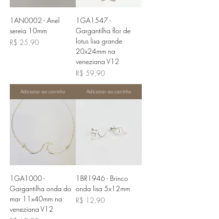
1AN0002 - Anel
1GA1547 -
sereia 10mm
Gargantilha flor de
lotus lisa grande
Preço
R$ 25,90
20x24mm na
veneziana V12
Preço
R$ 59,90
Adicionar ao carrinho
Adicionar ao carrinho
1GA1000 -
1BR1946 - Brinco
Gargantilha onda do
onda lisa 5x12mm
mar 11x40mm na
Preço
R$ 12,90
veneziana V12