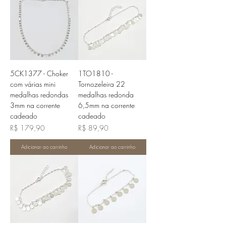
5CK1377 - Choker
1TO1810 -
com várias mini
Tornozeleira 22
medalhas redondas
medalhas redonda
3mm na corrente
6,5mm na corrente
cadeado
cadeado
Preço
Preço
R$ 179,90
R$ 89,90
Adicionar ao carrinho
Adicionar ao carrinho