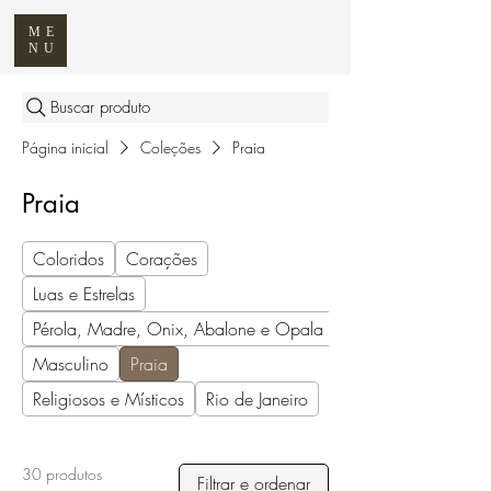
ME
NU
Buscar produto
Página inicial
Coleções
Praia
Praia
Coloridos
Corações
Luas e Estrelas
Pérola, Madre, Onix, Abalone e Opala
Masculino
Praia
Religiosos e Místicos
Rio de Janeiro
30 produtos
Filtrar e ordenar