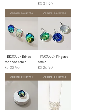
Preço
R$ 31,90
Adicionar ao carrinho
Adicionar ao carrinho
1BR0002 - Brinco
1PG0002 - Pingente
redondo sereia
sereia
Preço
Preço
R$ 32,90
R$ 26,90
Adicionar ao carrinho
Adicionar ao carrinho