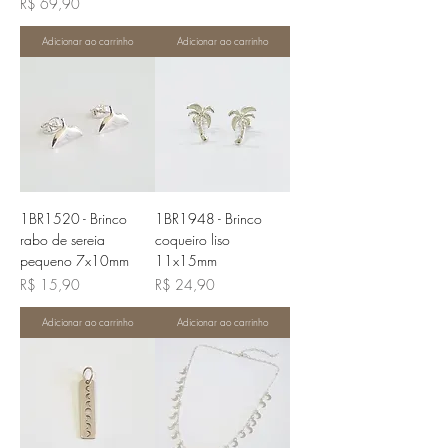
Preço
R$ 69,90
Adicionar ao carrinho
Adicionar ao carrinho
1BR1520 - Brinco
1BR1948 - Brinco
rabo de sereia
coqueiro liso
pequeno 7x10mm
11x15mm
Preço
Preço
R$ 15,90
R$ 24,90
Adicionar ao carrinho
Adicionar ao carrinho