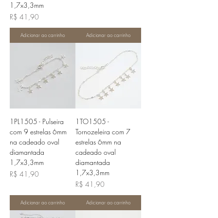
1,7x3,3mm
Preço
R$ 41,90
Adicionar ao carrinho
Adicionar ao carrinho
1PL1505 - Pulseira
1TO1505 -
com 9 estrelas 6mm
Tornozeleira com 7
na cadeado oval
estrelas 6mm na
diamantada
cadeado oval
1,7x3,3mm
diamantada
1,7x3,3mm
Preço
R$ 41,90
Preço
R$ 41,90
Adicionar ao carrinho
Adicionar ao carrinho