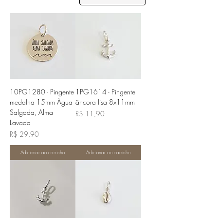
10PG1280 - Pingente
1PG1614 - Pingente
medalha 15mm Água
âncora lisa 8x11mm
Salgada, Alma
Preço
R$ 11,90
Lavada
Preço
R$ 29,90
Adicionar ao carrinho
Adicionar ao carrinho