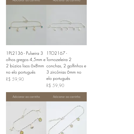
1PL2136 - Pulseira 3
1TO2167 -
olhos gregos 4,5mm e
Tornozeleira 2
2 búzios lisos 6x8mm
conchas, 2 golfinhos e
no elo português
3 zircônias 6mm no
elo português
Preço
R$ 59,90
Preço
R$ 59,90
Adicionar ao carrinho
Adicionar ao carrinho