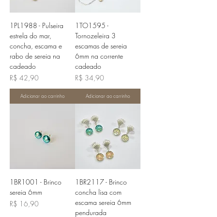
1PL1988 - Pulseira
1TO1595 -
estrela do mar,
Tornozeleira 3
concha, escama e
escamas de sereia
rabo de sereia na
6mm na corrente
cadeado
cadeado
Preço
Preço
R$ 42,90
R$ 34,90
Adicionar ao carrinho
Adicionar ao carrinho
1BR1001 - Brinco
1BR2117 - Brinco
sereia 6mm
concha lisa com
escama sereia 6mm
Preço
R$ 16,90
pendurada