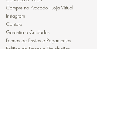
Compre no Atacado - Loja Virtual
Instagram
Contato
Garantia e Cuidados
Formas de Envios e Pagamentos
Política de Trocas e Devoluções
Política de Privacidade
Segurança
Ambiente 100% Seguro.
Sua Informação é Protegida Pela
Criptografia SSL 256-Bit.
Métodos de pagamentos aceitos