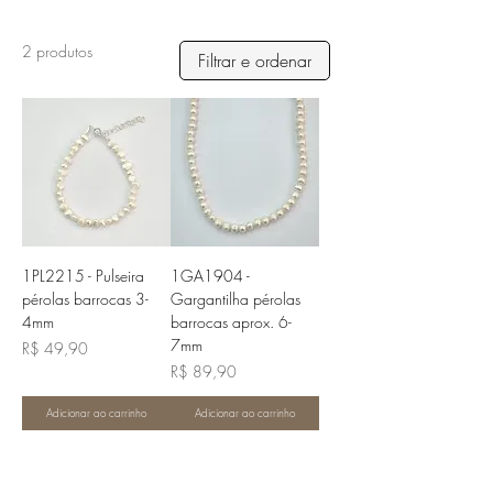
2 produtos
Filtrar e ordenar
1PL2215 - Pulseira
1GA1904 -
pérolas barrocas 3-
Gargantilha pérolas
4mm
barrocas aprox. 6-
7mm
Preço
R$ 49,90
Preço
R$ 89,90
Adicionar ao carrinho
Adicionar ao carrinho