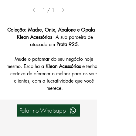
1
/
1
Coleção: Madre, Onix, Abalone e Opala
  | 
 Kleon Acessórios
 - A sua parceira de 
atacado em 
Prata 925
.
Mude o patamar do seu negócio hoje 
mesmo. Escolha a 
Kleon Acessórios
 e tenha a 
certeza de oferecer o melhor para os seus 
clientes, com a lucratividade que você 
merece.
Falar no Whatsapp