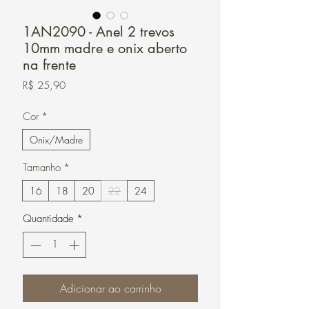
1AN2090 - Anel 2 trevos
10mm madre e onix aberto
na frente
Preço
R$ 25,90
Cor
*
Onix/Madre
Tamanho
*
16
18
20
22
24
Quantidade
*
Adicionar ao carrinho