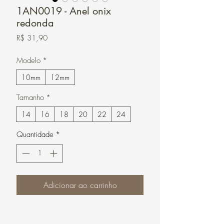
1AN0019 - Anel onix
redonda
Preço
R$ 31,90
Modelo
*
10mm
12mm
Tamanho
*
14
16
18
20
22
24
Quantidade
*
Adicionar ao carrinho