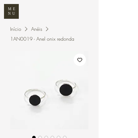
ME
NU
Início
Anéis
1AN0019 - Anel onix redonda