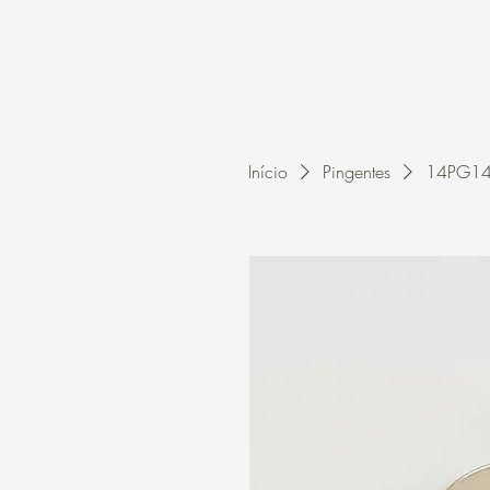
Home
A Kleon
Início
Pingentes
14PG146