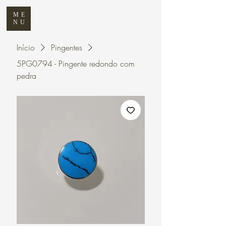
ME
NU
Início
Pingentes
5PG0794 - Pingente redondo com
pedra