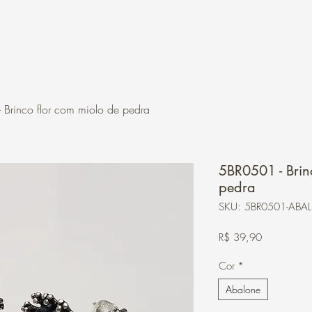
Contato
Loja Online
Brinco flor com miolo de pedra
5BR0501 - Brin
pedra
SKU: 5BR0501-ABAL
Preço
R$ 39,90
Cor
*
Abalone