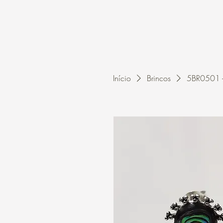
Home
A Kleon
Início
Brincos
5BR0501 - 