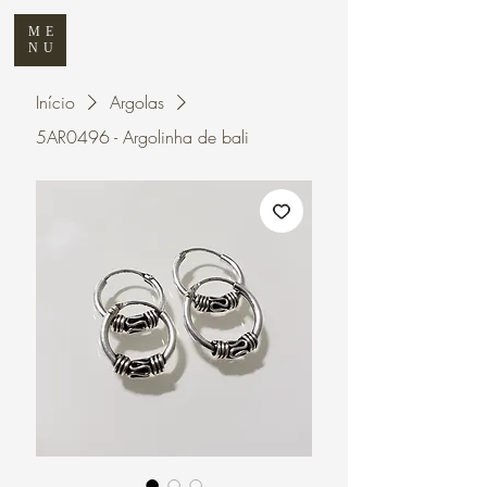
ME
NU
Início
Argolas
5AR0496 - Argolinha de bali