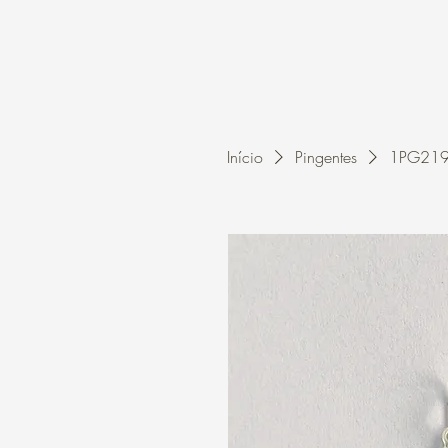
Home
A Kleon
Início
Pingentes
1PG2196 