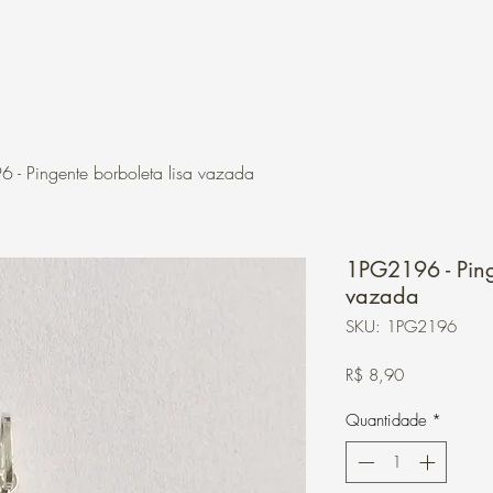
Contato
Loja Online
- Pingente borboleta lisa vazada
1PG2196 - Ping
vazada
SKU: 1PG2196
Preço
R$ 8,90
Quantidade
*