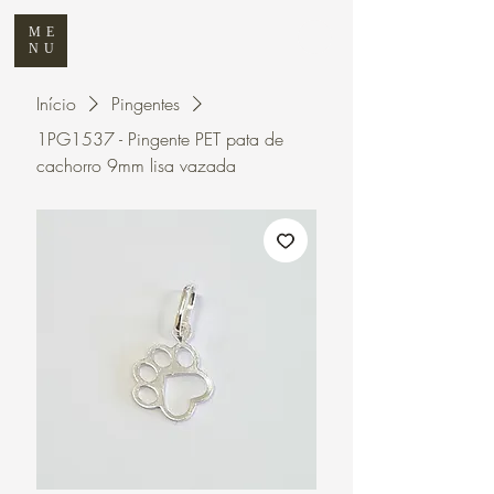
ME
NU
Início
Pingentes
1PG1537 - Pingente PET pata de
cachorro 9mm lisa vazada