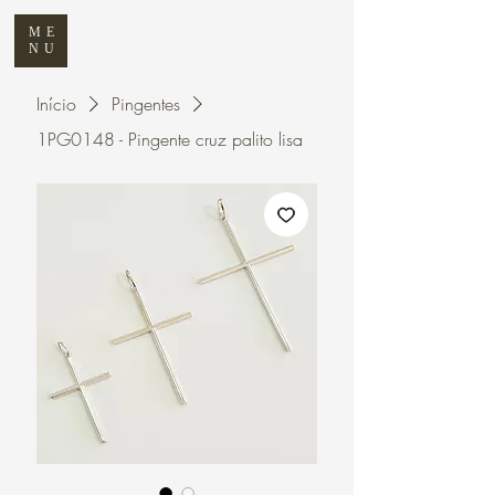
ME
NU
Início
Pingentes
1PG0148 - Pingente cruz palito lisa