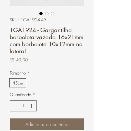
SKU: 1GA1924-45
1GA1924 - Gargantilha
borboleta vazada 16x21mm
com borboleta 10x12mm na
lateral
Preço
R$ 49,90
Tamanho
*
45cm
Quantidade
*
Adicionar ao carrinho