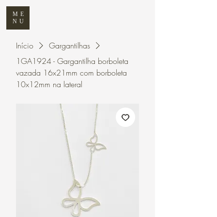
ME
NU
Início
Gargantilhas
1GA1924 - Gargantilha borboleta
vazada 16x21mm com borboleta
10x12mm na lateral