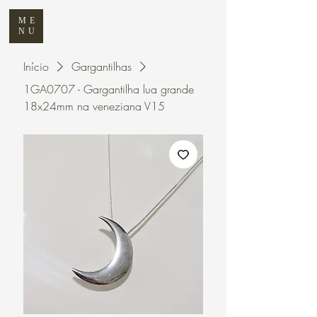
ME
NU
Início
Gargantilhas
1GA0707 - Gargantilha lua grande
18x24mm na veneziana V15