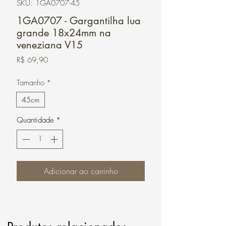
SKU: 1GA0707-45
1GA0707 - Gargantilha lua
grande 18x24mm na
veneziana V15
Preço
R$ 69,90
Tamanho
*
45cm
Quantidade
*
Adicionar ao carrinho