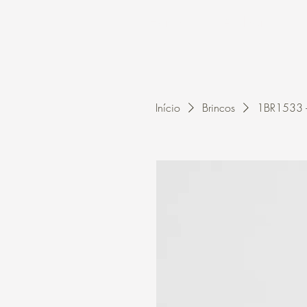
Home
A Kleon
Início
Brincos
1BR1533 -