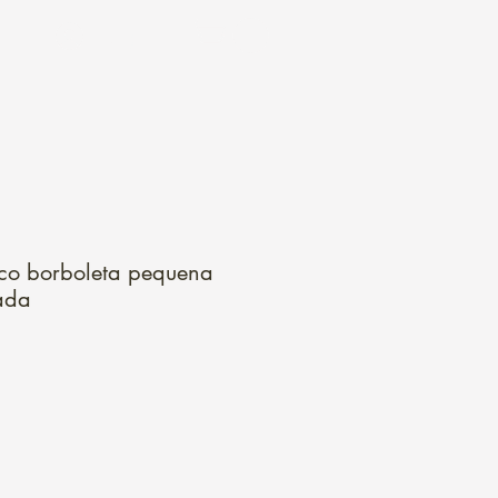
Login
nco borboleta pequena
ada