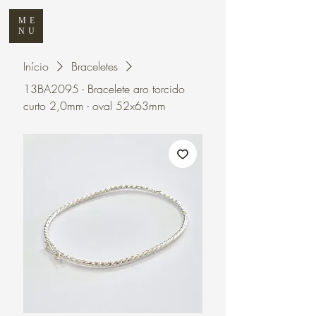
ME
NU
Início
Braceletes
13BA2095 - Bracelete aro torcido
curto 2,0mm - oval 52x63mm