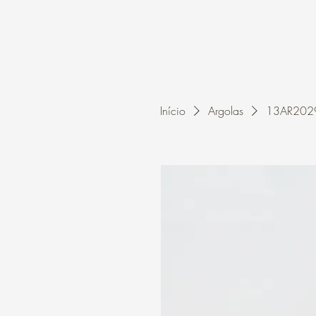
Home
A Kleon
Início
Argolas
13AR2029 