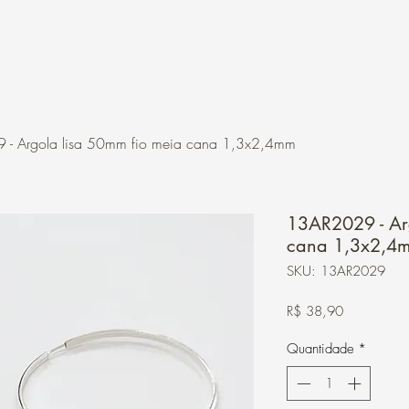
Contato
Loja Online
- Argola lisa 50mm fio meia cana 1,3x2,4mm
13AR2029 - Arg
cana 1,3x2,4
SKU: 13AR2029
Preço
R$ 38,90
Quantidade
*