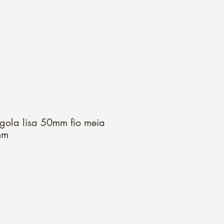
Login
ola lisa 50mm fio meia
mm