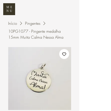
ME
NU
Início
Pingentes
10PG1077 - Pingente medalha
15mm Muita Calma Nessa Alma