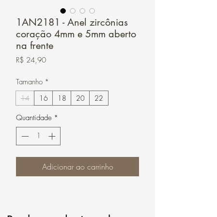
1AN2181 - Anel zircônias
coração 4mm e 5mm aberto
na frente
Preço
R$ 24,90
Tamanho
*
14
16
18
20
22
Quantidade
*
Adicionar ao carrinho