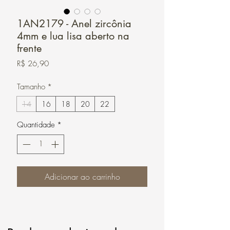
1AN2179 - Anel zircônia
4mm e lua lisa aberto na
frente
Preço
R$ 26,90
Tamanho
*
14
16
18
20
22
Quantidade
*
Adicionar ao carrinho