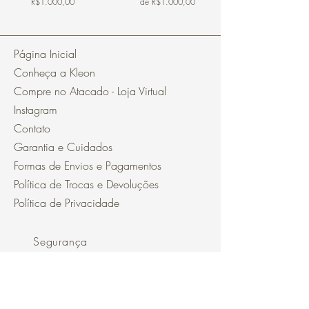
R$1.000,00
de R$1.000,00
Página Inicial
Conheça a Kleon
Compre no Atacado - Loja Virtual
Instagram
Contato
Garantia e Cuidados
Formas de Envios e Pagamentos
Política de Trocas e Devoluções
Política de Privacidade
Segurança
Ambiente 100% Seguro.
Sua Informação é Protegida Pela
Criptografia SSL 256-Bit.