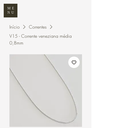
ME
NU
Início
Correntes
V15 - Corrente veneziana média
0,8mm