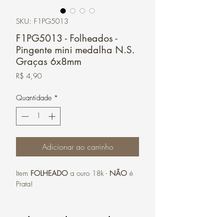
SKU: F1PG5013
F1PG5013 - Folheados -
Pingente mini medalha N.S.
Graças 6x8mm
Preço
R$ 4,90
Quantidade
*
Adicionar ao carrinho
Item 
FOLHEADO
 a ouro 18k - 
NÃO
 é 
Prata!