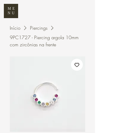
ME
NU
Início
Piercings
9PC1727 - Piercing argola 10mm
com zircônias na frente