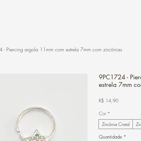
Contato
Loja Online
- Piercing argola 11mm com estrela 7mm com zircônias
9PC1724 - Pie
estrela 7mm co
Preço
R$ 14,90
Cor
*
Zircônia Cristal
Zi
Quantidade
*