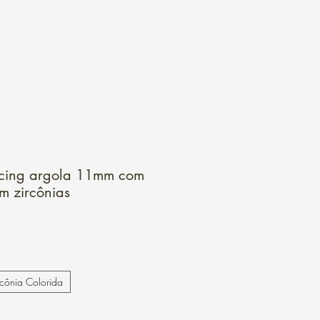
Login
rcing argola 11mm com
m zircônias
rcônia Colorida