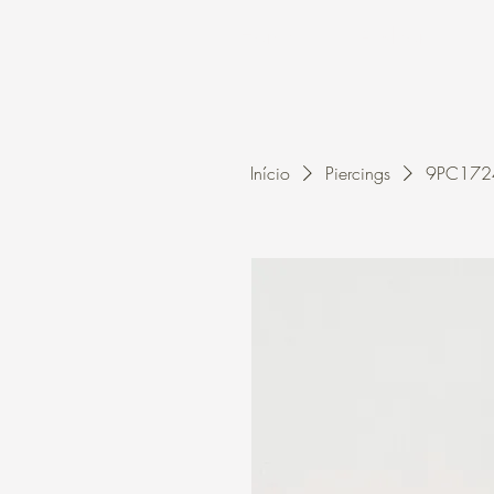
Home
A Kleon
Início
Piercings
9PC1724 