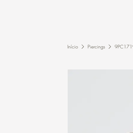
Home
A Kleon
Início
Piercings
9PC1719 