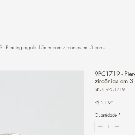
Contato
Loja Online
- Piercing argola 15mm com zircônias em 3 cores
9PC1719 - Pie
zircônias em 3
SKU: 9PC1719
Preço
R$ 21,90
Quantidade
*