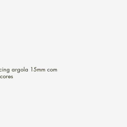
Login
rcing argola 15mm com
 cores