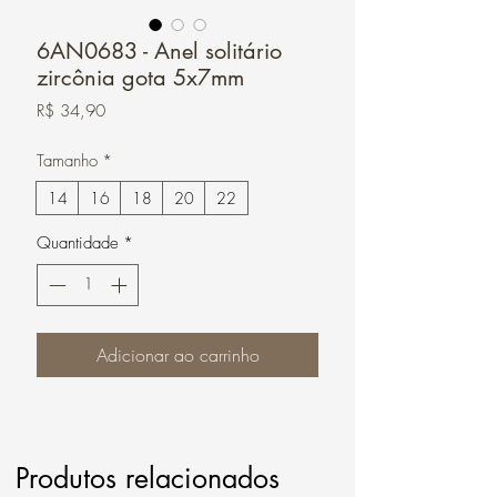
6AN0683 - Anel solitário
zircônia gota 5x7mm
Preço
R$ 34,90
Tamanho
*
14
16
18
20
22
Quantidade
*
Adicionar ao carrinho
Produtos relacionados