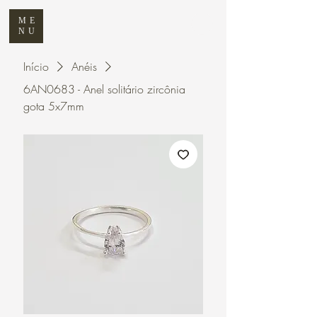
ME
NU
Início
Anéis
6AN0683 - Anel solitário zircônia
gota 5x7mm