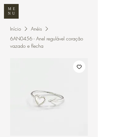
ME
NU
Início
Anéis
6AN0456 - Anel regulável coração
vazado e flecha