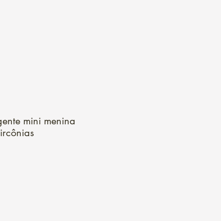
Login
ente mini menina
rcônias