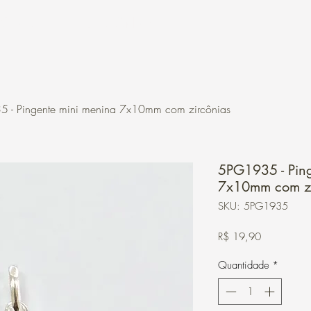
Contato
Loja Online
 - Pingente mini menina 7x10mm com zircônias
5PG1935 - Ping
7x10mm com zi
SKU: 5PG1935
Preço
R$ 19,90
Quantidade
*