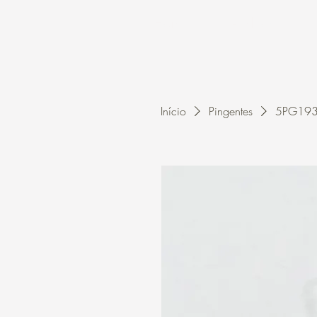
Home
A Kleon
Início
Pingentes
5PG1935