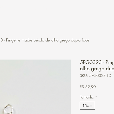
Contato
Loja Online
- Pingente madre pérola de olho grego dupla face
5PG0323 - Pin
olho grego dup
SKU: 5PG0323-10
Preço
R$ 32,90
Tamanho
*
10mm