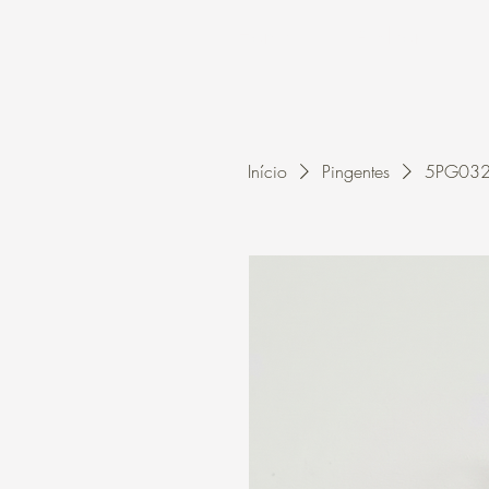
Home
A Kleon
Início
Pingentes
5PG0323 