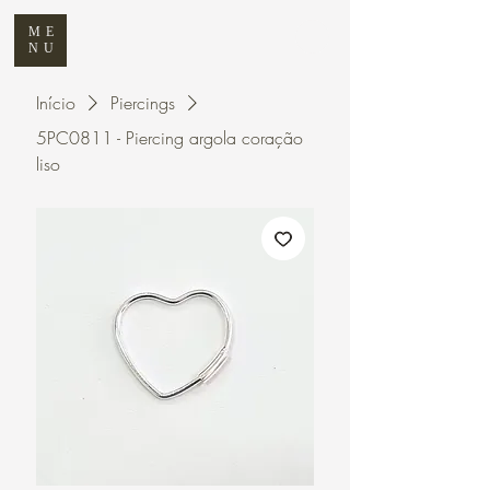
ME
NU
Início
Piercings
5PC0811 - Piercing argola coração
liso