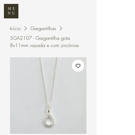
ME
NU
Início
Gargantilhas
5GA2107 - Gargantilha gota
8x11mm vazada e com zircônias