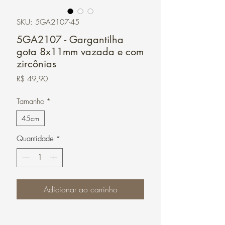
SKU: 5GA2107-45
5GA2107 - Gargantilha
gota 8x11mm vazada e com
zircônias
Preço
R$ 49,90
Tamanho
*
45cm
Quantidade
*
Adicionar ao carrinho