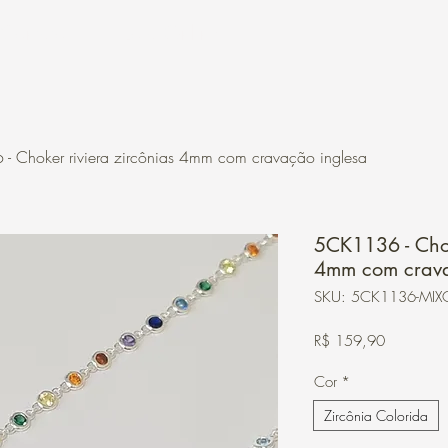
Contato
Loja Online
 Choker riviera zircônias 4mm com cravação inglesa
5CK1136 - Chok
4mm com crava
SKU: 5CK1136-MIX
Preço
R$ 159,90
Cor
*
Zircônia Colorida