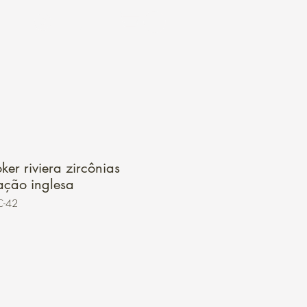
Login
er riviera zircônias
ção inglesa
C-42