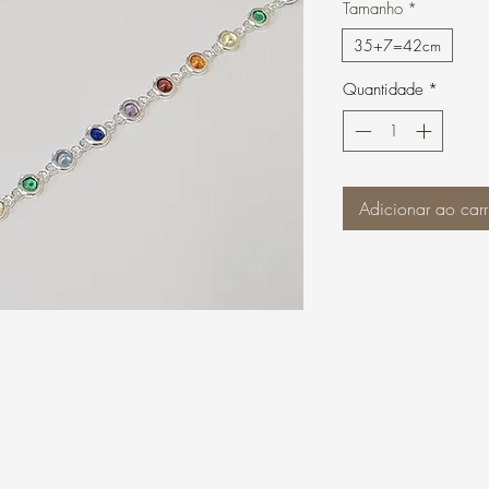
Tamanho
*
35+7=42cm
Quantidade
*
Adicionar ao carr