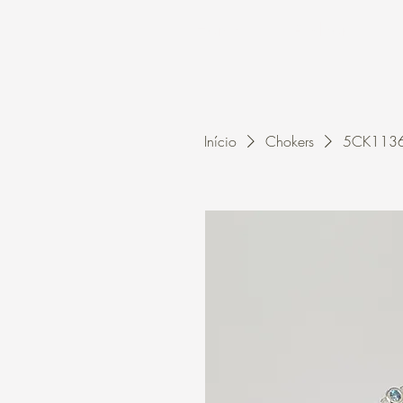
Home
A Kleon
Início
Chokers
5CK1136 -